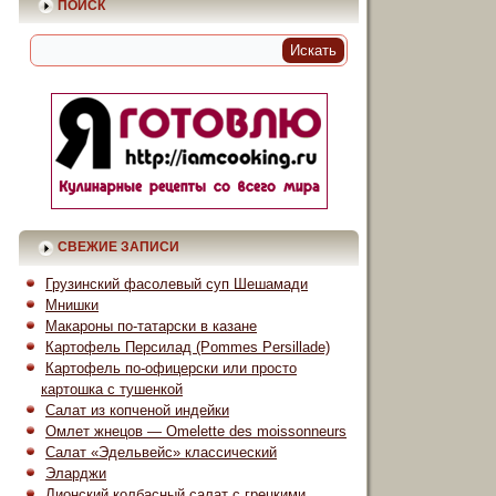
ПОИСК
СВЕЖИЕ ЗАПИСИ
Грузинский фасолевый суп Шешамади
Мнишки
Макароны по-татарски в казане
Картофель Персилад (Pommes Persillade)
Картофель по-офицерски или просто
картошка с тушенкой
Салат из копченой индейки
Омлет жнецов — Omelette des moissonneurs
Салат «Эдельвейс» классический
Эларджи
Лионский колбасный салат с грецкими