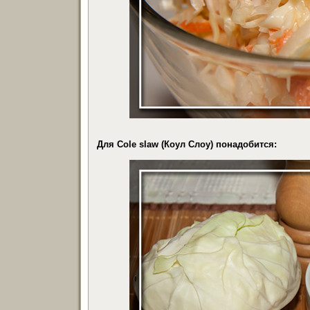
Для Cole slaw
(Коул Слоу)
понадобится: