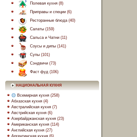
Полевая кухня
(8)
Приправы и специи
(6)
Ресторанные блюда
(40)
Салаты
(159)
Сальса и Чатни
(11)
Соусы и дипы
(141)
Супы
(101)
Сэндвичи
(73)
Фаст фуд
(106)
НАЦИОНАЛЬНАЯ КУХНЯ
Всемирная кухня
(258)
Абхазская кухня
(4)
Австралийская кухня
(7)
Австрийская кухня
(6)
Азербайджанская кухня
(23)
Американская кухня
(114)
Английская кухня
(27)
Аргентинская кухня
(6)