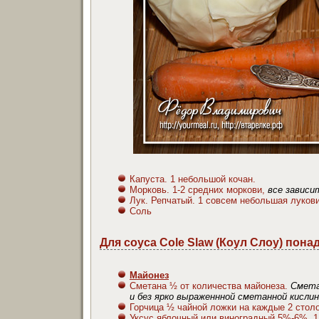
Капуста. 1 небольшой кочан.
Морковь. 1-2 средних моркови,
все зависи
Лук. Репчатый. 1 совсем небольшая луков
Соль
Для соуса Cole Slaw (Коул Слоу) пона
Майонез
Сметана ½ от количества майонеза.
Смета
и без ярко выраженнной сметанной кислин
Горчица ½ чайной ложки на каждые 2 стол
Уксус яблочный или виноградный 5%-6%. 1