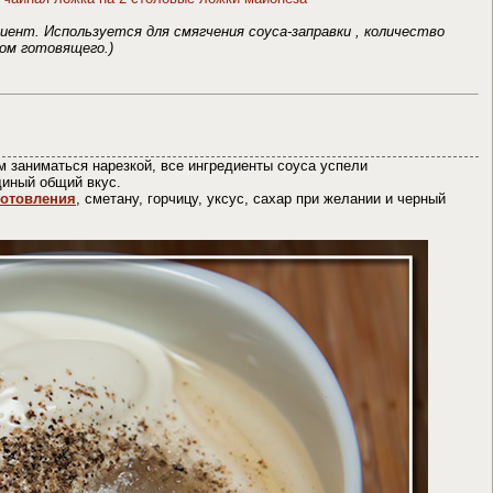
ент. Используется для смягчения соуса-заправки , количество
ом готовящего.)
м заниматься нарезкой, все ингредиенты соуса успели
диный общий вкус.
готовления
, сметану, горчицу, уксус, сахар при желании и черный