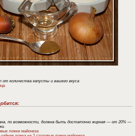
т от количества капусты и вашего вкуса
ица.
добится:
на, по возможности, должна быть достаточно жирная — от 20% —
ки.
овые ложки майонеза
 чайная ложка на 2 столовые ложки майонеза