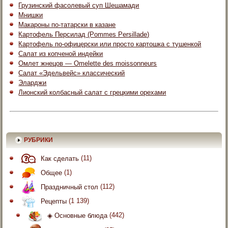
Грузинский фасолевый суп Шешамади
Мнишки
Макароны по-татарски в казане
Картофель Персилад (Pommes Persillade)
Картофель по-офицерски или просто картошка с тушенкой
Салат из копченой индейки
Омлет жнецов — Omelette des moissonneurs
Салат «Эдельвейс» классический
Эларджи
Лионский колбасный салат с грецкими орехами
РУБРИКИ
Как сделать
(11)
Общее
(1)
Праздничный стол
(112)
Рецепты
(1 139)
◈ Основные блюда
(442)