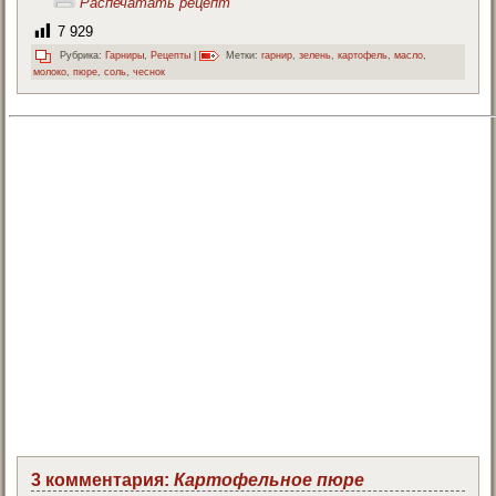
Распечатать рецепт
7 929
Рубрика:
Гарниры
,
Рецепты
|
Метки:
гарнир
,
зелень
,
картофель
,
масло
,
молоко
,
пюре
,
соль
,
чеснок
3 комментария:
Картофельное пюре