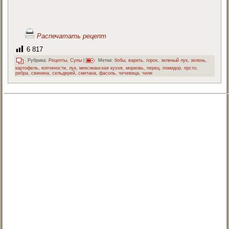
Распечатать рецепт
6 817
Рубрика:
Рецепты
,
Супы
|
Метки:
бобы
,
варить
,
горох
,
зеленый лук
,
зелень
,
картофель
,
копчености
,
лук
,
мексиканская кухня
,
морковь
,
перец
,
помидор
,
прсто
,
ребра
,
свинина
,
сельдерей
,
сметана
,
фасоль
,
чечевица
,
чили