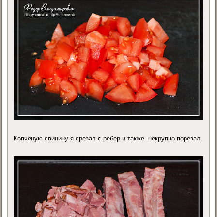
Копченую свинину я срезал с ребер и также некрупно порезал.