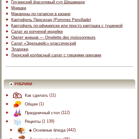
Грузинский фасолевый суп Шешамади
Мнишки
Макароны по-татарски в казане
Картофель Персилад (Pommes Persillade)
Картофель по-офицерски или просто картошка с тушенкой
Салат из копченой индейки
Омлет жнецов — Omelette des moissonneurs
Салат «Эдельвейс» классический
Эларджи
Лионский колбасный салат с грецкими орехами
РУБРИКИ
Как сделать
(11)
Общее
(1)
Праздничный стол
(112)
Рецепты
(1 139)
◈ Основные блюда
(442)