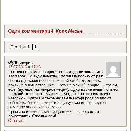
Один комментарий:
Крок Месье
Стр. 1 из 1
1
olga
говорит:
17.07.2016 в 12:48
Постоянно вижу в продаже, но никогда не знала, что
это такое. По виду понятно, что там используют pain
de mie (ну, такой оооочень мягкий хлеб, где корочка
почти не ощущается: mie — это же мякиш), croque — это ем,
ешь! (ну, еще разговорное «еда»). Одно из значений monsieur
— какой-то человек, мужчина. Когда-то встречала такую
«теорию»: будто бы такое название бутерброда пошло от
работника бистро, который в шутку сказал, что внутри
рубленое человеческое мясо.
Прям заражаете своими рецептами — всё хочется
приготовить. Спасибо вам!
Ответить