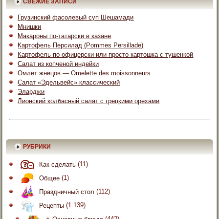
СВЕЖИЕ ЗАПИСИ
Грузинский фасолевый суп Шешамади
Мнишки
Макароны по-татарски в казане
Картофель Персилад (Pommes Persillade)
Картофель по-офицерски или просто картошка с тушенкой
Салат из копченой индейки
Омлет жнецов — Omelette des moissonneurs
Салат «Эдельвейс» классический
Эларджи
Лионский колбасный салат с грецкими орехами
РУБРИКИ
Как сделать
(11)
Общее
(1)
Праздничный стол
(112)
Рецепты
(1 139)