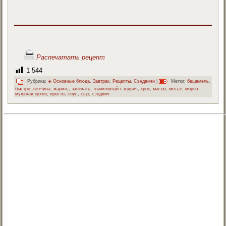
Распечатать рецепт
1 544
Рубрика:
◈ Основные блюда
,
Завтрак
,
Рецепты
,
Сэндвичи
|
Метки:
бешамель
,
быстро
,
ветчина
,
жарить
,
запекать
,
знаменитый сэндвич
,
крок
,
масло
,
месье
,
морнэ
,
мужская кухня
,
просто
,
соус
,
сыр
,
сэндвич