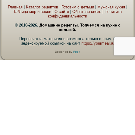
Главная
|
Каталог рецептов
|
Готовим с детьми
|
Мужская кухня
|
Таблица мер и весов
|
О сайте
|
Обратная связь
|
Политика
конфиденциальности
© 2010-2026.
Домашние рецепты. Топчемся на кухне с
пользой.
Перепечатка материалов возможна только с прямой
индексируемой
ссылкой на сайт
https://yourmeal.ru
Designed by
Fedr
.