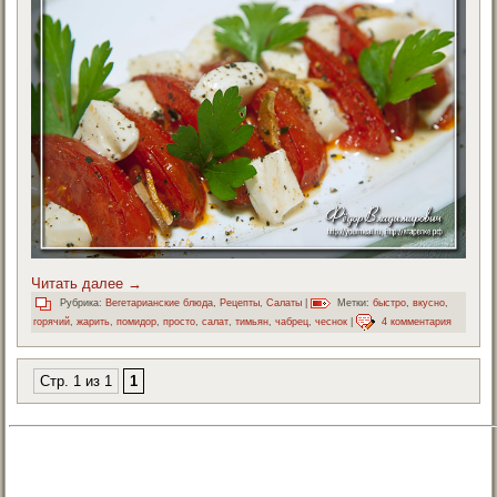
Читать далее
→
Рубрика:
Вегетарианские блюда
,
Рецепты
,
Салаты
|
Метки:
быстро
,
вкусно
,
горячий
,
жарить
,
помидор
,
просто
,
салат
,
тимьян
,
чабрец
,
чеснок
|
4 комментария
Стр. 1 из 1
1