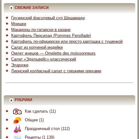
СВЕЖИЕ ЗАПИСИ
Грузинский фасолевый суп Шешамади
Мнишки
Макароны по-татарски в казане
Картофель Персилад (Pommes Persillade)
Картофель по-офицерски или просто картошка с тушенкой
Салат из копченой индейки
Омлет жнецов — Omelette des moissonneurs
Салат «Эдельвейс» классический
Эларджи
Лионский колбасный салат с грецкими орехами
РУБРИКИ
Как сделать
(11)
Общее
(1)
Праздничный стол
(112)
Рецепты
(1 139)