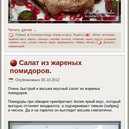
Читать далее
→
Рубрика:
◈ Основные блюда
,
Блюда из мяса
,
Рецепты
|
Метки:
антоновка
,
жареное мясо
,
жарить
,
запекать
,
корейка
,
котлета
,
отбивная
,
перец
,
просто
,
розмарин
,
свинина
,
соль
,
сухари
,
тимьян
,
фарш
,
фаршировать
,
чабрец
,
яблоко
|
Добавить
комментарий
Салат из жареных
помидоров.
Опубликовано
05.10.2012
Очень быстрый и весьма вкусный салат из жареных
помидоров.
Помидоры при обжарке приобретают более яркий вкус, который
выгодно оттеняет моцарелла, а подчеркивают тимьян (чабрец)
и чеснок. Да и на тарелке он выглядит весьма симпатично.