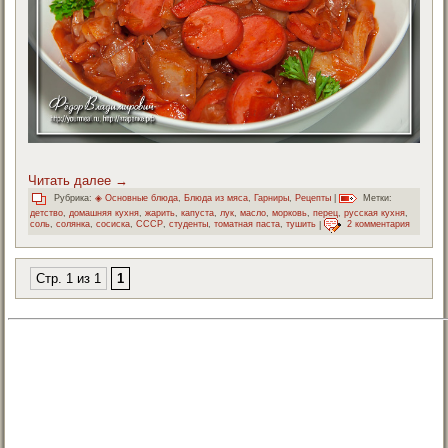
Читать далее
→
Рубрика:
◈ Основные блюда
,
Блюда из мяса
,
Гарниры
,
Рецепты
|
Метки:
детство
,
домашняя кухня
,
жарить
,
капуста
,
лук
,
масло
,
морковь
,
перец
,
русская кухня
,
соль
,
солянка
,
сосиска
,
СССР
,
студенты
,
томатная паста
,
тушить
|
2 комментария
Стр. 1 из 1
1