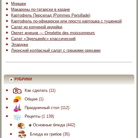
Мнишки
Макароны по-татарски в казане
Картофель Персилад (Pommes Persillade)
Картофель по-офицерски или просто картошка с тушенкой
Салат из копченой индейки
Омлет жнецов — Omelette des moissonneurs
Салат «Эдельвейс» классический
Эларджи
Лионский колбасный салат с грецкими орехами
РУБРИКИ
Как сделать
(11)
Общее
(1)
Праздничный стол
(112)
Рецепты
(1 139)
◈ Основные блюда
(442)
Блюда из грибов
(35)