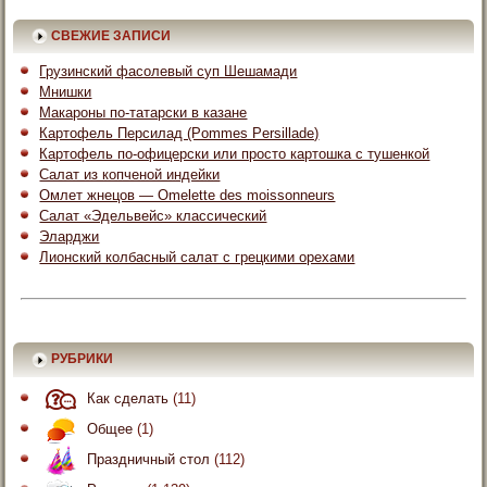
СВЕЖИЕ ЗАПИСИ
Грузинский фасолевый суп Шешамади
Мнишки
Макароны по-татарски в казане
Картофель Персилад (Pommes Persillade)
Картофель по-офицерски или просто картошка с тушенкой
Салат из копченой индейки
Омлет жнецов — Omelette des moissonneurs
Салат «Эдельвейс» классический
Эларджи
Лионский колбасный салат с грецкими орехами
РУБРИКИ
Как сделать
(11)
Общее
(1)
Праздничный стол
(112)