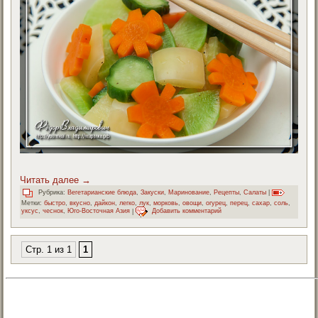
Читать далее
→
Рубрика:
Вегетарианские блюда
,
Закуски
,
Маринование
,
Рецепты
,
Салаты
|
Метки:
быстро
,
вкусно
,
дайкон
,
легко
,
лук
,
морковь
,
овощи
,
огурец
,
перец
,
сахар
,
соль
,
уксус
,
чеснок
,
Юго-Восточная Азия
|
Добавить комментарий
Стр. 1 из 1
1