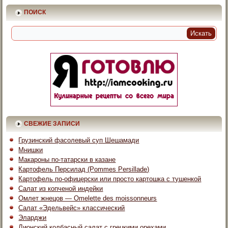
ПОИСК
СВЕЖИЕ ЗАПИСИ
Грузинский фасолевый суп Шешамади
Мнишки
Макароны по-татарски в казане
Картофель Персилад (Pommes Persillade)
Картофель по-офицерски или просто картошка с тушенкой
Салат из копченой индейки
Омлет жнецов — Omelette des moissonneurs
Салат «Эдельвейс» классический
Эларджи
Лионский колбасный салат с грецкими орехами