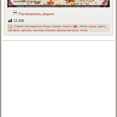
Распечатать рецепт
13 209
Рубрика:
Вегетарианские блюда
,
Гарниры
,
Рецепты
|
Метки:
гарнир
,
жарить
,
картофель
,
картошка
,
персилад
,
петрушка
,
французская кухня
,
чеснок