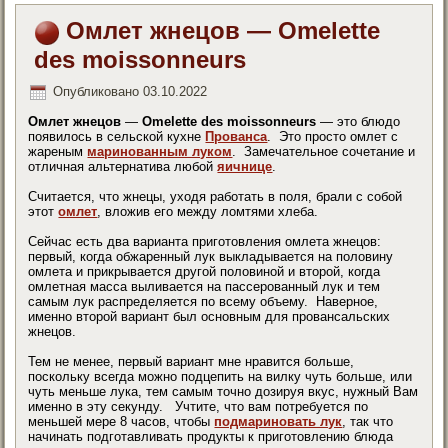
Омлет жнецов — Omelette
des moissonneurs
Опубликовано
03.10.2022
Омлет жнецов
—
Omelette des moissonneurs
— это блюдо
появилось в сельской кухне
Прованса
. Это просто омлет с
жареным
маринованным луком
. Замечательное сочетание и
отличная альтернатива любой
яичнице
.
Считается, что жнецы, уходя работать в поля, брали с собой
этот
омлет
, вложив его между ломтями хлеба.
Сейчас есть два варианта приготовления омлета жнецов:
первый, когда обжаренный лук выкладывается на половину
омлета и прикрывается другой половиной и второй, когда
омлетная масса выливается на пассерованный лук и тем
самым лук распределяется по всему объему. Наверное,
именно второй вариант был основным для провансальских
жнецов.
Тем не менее, первый вариант мне нравится больше,
поскольку всегда можно подцепить на вилку чуть больше, или
чуть меньше лука, тем самым точно дозируя вкус, нужный Вам
именно в эту секунду. Учтите, что вам потребуется по
меньшей мере 8 часов, чтобы
подмариновать лук
, так что
начинать подготавливать продукты к приготовлению блюда