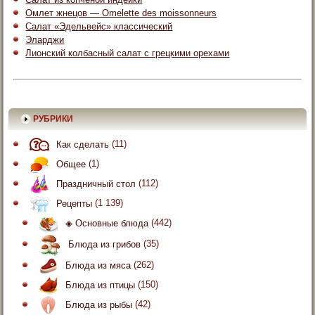
Омлет жнецов — Omelette des moissonneurs
Салат «Эдельвейс» классический
Эларджи
Лионский колбасный салат с грецкими орехами
РУБРИКИ
Как сделать
(11)
Общее
(1)
Праздничный стол
(112)
Рецепты
(1 139)
◈ Основные блюда
(442)
Блюда из грибов
(35)
Блюда из мяса
(262)
Блюда из птицы
(150)
Блюда из рыбы
(42)