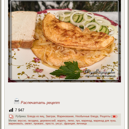
Распечатать рецепт
7 947
Рубрика:
Блюда из яиц
,
Завтрак
,
Маринование
,
Необычные блюда
,
Рецепты
|
Метки:
вкусно
,
гвоздика
,
деревенский
,
жарить
,
легко
,
лук
,
маринад
,
маринад для лука
,
мариновать
,
омлет
,
прованс
,
просто
,
уксус
,
франция
,
яичница