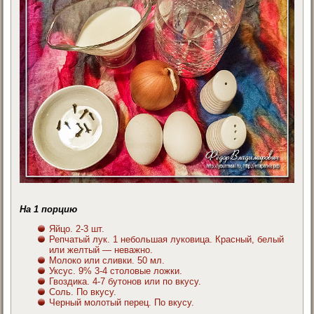
На 1 порцию
Яйцо. 2-3 шт.
Репчатый лук. 1 небольшая луковица. Красный, белый
или желтый — неважно.
Молоко или сливки. 50 мл.
Уксус. 9% 3-4 столовые ложки.
Гвоздика. 4-7 бутонов или по вкусу.
Соль. По вкусу.
Черный молотый перец. По вкусу.