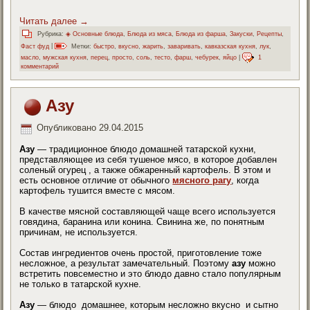
Читать далее
→
Рубрика:
◈ Основные блюда
,
Блюда из мяса
,
Блюда из фарша
,
Закуски
,
Рецепты
,
Фаст фуд
|
Метки:
быстро
,
вкусно
,
жарить
,
заваривать
,
кавказская кухня
,
лук
,
масло
,
мужская кухня
,
перец
,
просто
,
соль
,
тесто
,
фарш
,
чебурек
,
яйцо
|
1
комментарий
Азу
Опубликовано
29.04.2015
Азу
— традиционное блюдо домашней татарской кухни,
представляющее из себя тушеное мясо, в которое добавлен
соленый огурец , а также обжаренный картофель. В этом и
есть основное отличие от обычного
мясного рагу
, когда
картофель тушится вместе с мясом.
В качестве мясной составляющей чаще всего используется
говядина, баранина или конина. Свинина же, по понятным
причинам, не используется.
Состав ингредиентов очень простой, приготовление тоже
несложное, а результат замечательный. Поэтому
азу
можно
встретить повсеместно и это блюдо давно стало популярным
не только в татарской кухне.
Азу
— блюдо домашнее, которым несложно вкусно и сытно