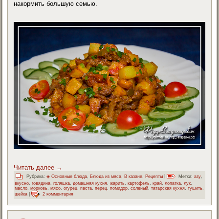
накормить большую семью.
Читать далее
→
Рубрика:
◈ Основные блюда
,
Блюда из мяса
,
В казане
,
Рецепты
|
Метки:
азу
,
вкусно
,
говядина
,
голяшка
,
домашняя кухня
,
жарить
,
картофель
,
край
,
лопатка
,
лук
,
масло
,
морковь
,
мясо
,
огурец
,
паста
,
перец
,
помидор
,
соленый
,
татарская кухня
,
тушить
,
шейка
|
2 комментария