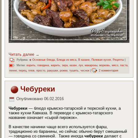
Читать далее
→
Рубрика:
◈ Основные блюда
,
Блюда из мяса
,
В казане
,
Полевая кухня
,
Рецепты
|
Метки:
варить
,
говядина
,
жарить
,
зира
,
казан
,
лук
,
макароны
,
морковь
,
мясо
,
паста
,
пенне
,
перец
,
плов
,
просто
,
ракушки
,
рожки
,
тушить
,
чеснок
|
2 комментария
Чебуреки
Опубликовано
06.02.2016
Чебуреки
— блюдо крымско-татарской и тюркской кухни, а
также кухни Кавказа. В переводе с крымско-татарского
название означает «сырой пирожок».
В качестве начинки чаще всего используется фарш,
традиционно из баранины, но сейчас обычно берут смешанный
— говядина со свининой. Также иногда
чебуреки
делают с