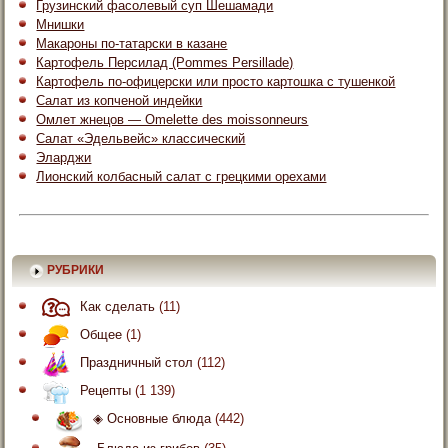
Грузинский фасолевый суп Шешамади
Мнишки
Макароны по-татарски в казане
Картофель Персилад (Pommes Persillade)
Картофель по-офицерски или просто картошка с тушенкой
Салат из копченой индейки
Омлет жнецов — Omelette des moissonneurs
Салат «Эдельвейс» классический
Эларджи
Лионский колбасный салат с грецкими орехами
РУБРИКИ
Как сделать
(11)
Общее
(1)
Праздничный стол
(112)
Рецепты
(1 139)
◈ Основные блюда
(442)