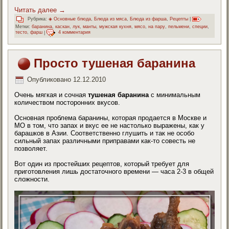
Читать далее
→
Рубрика:
◈ Основные блюда
,
Блюда из мяса
,
Блюда из фарша
,
Рецепты
|
Метки:
баранина
,
каскан
,
лук
,
манты
,
мужская кухня
,
мясо
,
на пару
,
пельмени
,
специи
,
тесто
,
фарш
|
4 комментария
Просто тушеная баранина
Опубликовано
12.12.2010
Очень мягкая и сочная
тушеная баранина
с минимальным
количеством посторонних вкусов.
Основная проблема баранины, которая продается в Москве и
МО в том, что запах и вкус ее не настолько выражены, как у
барашков в Азии. Соответственно глушить и так не особо
сильный запах различными приправами как-то совесть не
позволяет.
Вот один из простейших рецептов, который требует для
приготовления лишь достаточного времени — часа 2-3 в общей
сложности.