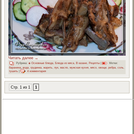
Читать далее
→
Рубрика:
◈ Основные блюда
,
Блюда из мяса
,
В казане
,
Рецепты
|
Метки:
баранина
,
вода
,
грудинка
,
жарить
,
лук
,
масло
,
мужская кухня
,
мясо
,
овощи
,
ребра
,
соль
,
тушить
|
4 комментария
Стр. 1 из 1
1