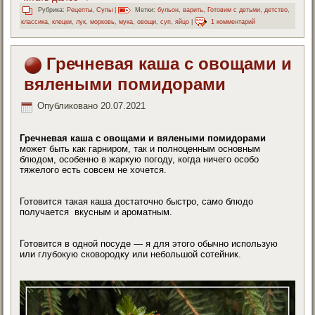
Рубрика:
Рецепты
,
Супы
|
Метки:
бульон
,
варить
,
Готовим с детьми
,
детство
,
классика
,
клецки
,
лук
,
морковь
,
мука
,
овощи
,
суп
,
яйцо
|
1 комментарий
Гречневая каша с овощами и
вялеными помидорами
Опубликовано
20.07.2021
Гречневая каша с овощами и вялеными помидорами
может быть как гарниром, так и полноценным основным
блюдом, особенно в жаркую погоду, когда ничего особо
тяжелого есть совсем не хочется.
Готовится такая каша достаточно быстро, само блюдо
получается вкусным и ароматным.
Готовится в одной посуде — я для этого обычно использую
или глубокую сковородку или небольшой сотейник.