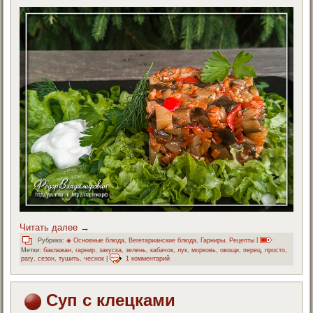
Читать далее
→
Рубрика:
◈ Основные блюда
,
Вегетарианские блюда
,
Гарниры
,
Рецепты
|
Метки:
баклажан
,
гарнир
,
закуска
,
зелень
,
кабачок
,
лук
,
морковь
,
овощи
,
перец
,
просто
,
рагу
,
сезон
,
тушить
,
чеснок
|
1 комментарий
Суп с клецками