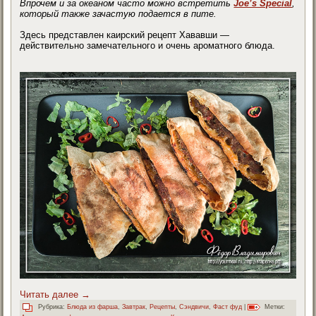
Впрочем и за океаном часто можно встретить
Joe’s Special
,
который также зачастую подается в пите.
Здесь представлен каирский рецепт Хававши —
действительно замечательного и очень ароматного блюда.
Читать далее
→
Рубрика:
Блюда из фарша
,
Завтрак
,
Рецепты
,
Сэндвичи
,
Фаст фуд
|
Метки: