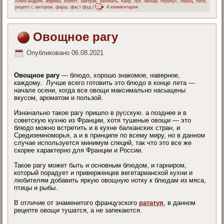
Александрия
,
африка
,
египет
,
завтрак
,
запекать
,
Каир
,
лук
,
овощи
,
перекус
,
перец
,
пита
,
рецепт с автором
,
фарш
,
фаст фуд
|
4 комментария
Овощное рагу
Опубликовано
06.08.2021
Овощное рагу
— блюдо, хорошо знакомое, наверное,
каждому. Лучше всего готовить это блюдо в конце лета —
начале осени, когда все овощи максимально насыщены
вкусом, ароматом и пользой.
Изначально такое рагу пришло в русскую. а позднее и в
советскую кухню из Франции, хотя тушеные овощи — это
блюдо можно встретить и в кухне балканских стран, и
Средиземноморья, а и в принципе по всему миру, но в данном
случае используется минимум специй, так что это все же
скорее характерно для Франции и России.
Такое рагу может быть и основным блюдом, и гарниром,
который порадует и приверженцев вегетарианской кухни и
любителям добавить яркую овощную нотку к блюдам из мяса,
птицы и рыбы.
В отличие от знаменитого французского
рататуя
, в данном
рецепте овощи тушатся, а не запекаются.