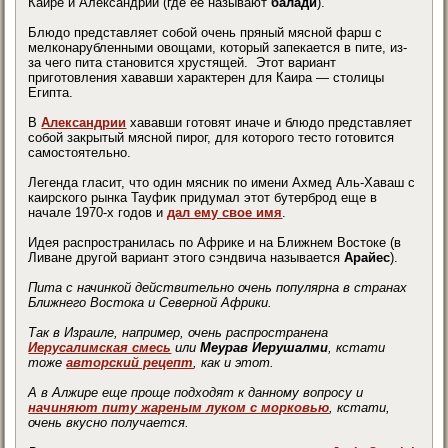
Каире и Александрии (где ее называют
балади
).
Блюдо представляет собой очень пряный мясной фарш с
мелконарубленными овощами, который запекается в пите, из-
за чего пита становится хрустящей. Этот вариант
приготовления хававши характерен для Каира — столицы
Египта.
В
Александрии
хававши готовят иначе и блюдо представляет
собой закрытый мясной пирог, для которого тесто готовится
самостоятельно.
Легенда гласит, что один мясник по имени Ахмед Аль-Хаваш с
каирского рынка Тауфик придумал этот бутерброд еще в
начале 1970-х годов и
дал ему свое имя
.
Идея распространилась по Африке и на Ближнем Востоке (в
Ливане другой вариант этого сэндвича называется
Арайес
).
Пита с начинкой действительно очень популярна в странах
Ближнего Востока и Северной Африки.
Так в Израиле, например, очень распространена
Иерусалимская смесь
или
Меурав Иерушалми
, кстати
тоже
авторский рецепт
, как и этот.
А в Алжире еще проще подходят к данному вопросу и
начиняют питу жареным луком с морковью
, кстати,
очень вкусно получается.