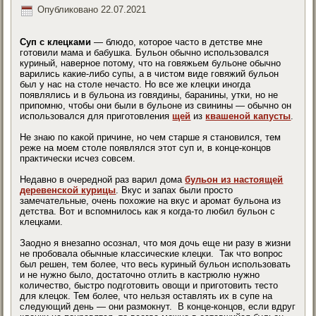
Опубликовано
22.07.2021
Суп с клецками
— блюдо, которое часто в детстве мне
готовили мама и бабушка. Бульон обычно использовался
куриный, наверное потому, что на говяжьем бульоне обычно
варились какие-либо супы, а в чистом виде говяжий бульон
был у нас на столе нечасто. Но все же клецки иногда
появлялись и в бульона из говядины, баранины, утки, но не
припомню, чтобы они были в бульоне из свинины — обычно он
использовался для приготовления
щей
из
квашеной капусты
.
Не знаю по какой причине, но чем старше я становился, тем
реже на моем столе появлялся этот суп и, в конце-концов
практически исчез совсем.
Недавно в очередной раз варил дома
бульон из настоящей
деревенской курицы
. Вкус и запах были просто
замечательные, очень похожие на вкус и аромат бульона из
детства. Вот и вспомнилось как я когда-то любил бульон с
клецками.
Заодно я внезапно осознал, что моя дочь еще ни разу в жизни
не пробовала обычные классические клецки. Так что вопрос
был решен, тем более, что весь куриный бульон использовать
и не нужно было, достаточно отлить в кастрюлю нужно
количество, быстро подготовить овощи и приготовить тесто
для клецок. Тем более, что нельзя оставлять их в супе на
следующий день — они размокнут. В конце-концов, если вдруг