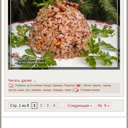
Читать далее
→
Рубрика:
◈ Основные блюда
,
Гарниры
,
Рецепты
|
Метки:
варить
,
гарнир
,
гречка
,
каша
,
лук
,
морковь
,
овощи
,
помидор
,
томат
|
5 комментариев
Стр. 1 из 8
1
2
3
4
...
Следующая »
Из: 8 »