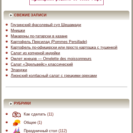
СВЕЖИЕ ЗАПИСИ
Грузинский фасолевый суп Шешамади
Мнишки
Макароны по-татарски в казане
Картофель Персилад (Pommes Persillade)
Картофель по-офицерски или просто картошка с тушенкой
Салат из копченой индейки
Омлет жнецов — Omelette des moissonneurs
Салат «Эдельвейс» классический
Эларджи
Лионский колбасный салат с грецкими орехами
РУБРИКИ
Как сделать
(11)
Общее
(1)
Праздничный стол
(112)