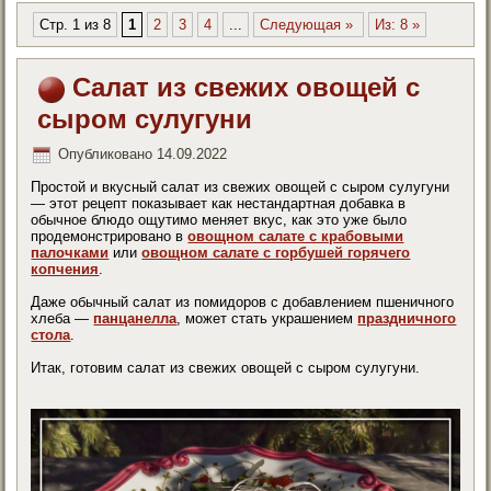
Стр. 1 из 8
1
2
3
4
...
Следующая »
Из: 8 »
Салат из свежих овощей с
сыром сулугуни
Опубликовано
14.09.2022
Простой и вкусный салат из свежих овощей с сыром сулугуни
— этот рецепт показывает как нестандартная добавка в
обычное блюдо ощутимо меняет вкус, как это уже было
продемонстрировано в
овощном салате с крабовыми
палочками
или
овощном салате с горбушей горячего
копчения
.
Даже обычный салат из помидоров с добавлением пшеничного
хлеба —
панцанелла
, может стать украшением
праздничного
стола
.
Итак, готовим салат из свежих овощей с сыром сулугуни.