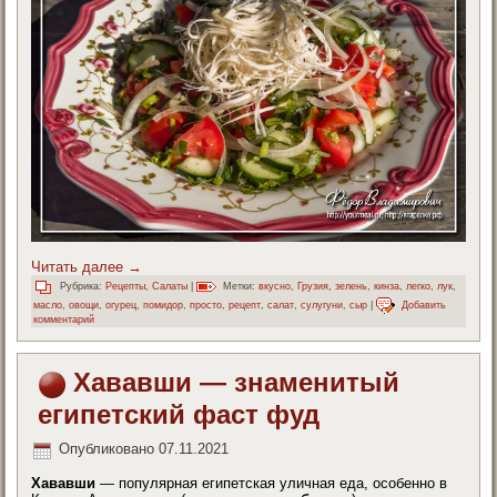
Читать далее
→
Рубрика:
Рецепты
,
Салаты
|
Метки:
вкусно
,
Грузия
,
зелень
,
кинза
,
легко
,
лук
,
масло
,
овощи
,
огурец
,
помидор
,
просто
,
рецепт
,
салат
,
сулугуни
,
сыр
|
Добавить
комментарий
Хававши — знаменитый
египетский фаст фуд
Опубликовано
07.11.2021
Хававши
— популярная египетская уличная еда, особенно в