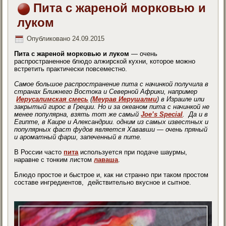
Пита с жареной морковью и
луком
Опубликовано
24.09.2015
Пита с жареной морковью и луком
— очень
распространенное блюдо алжирской кухни, которое можно
встретить практически повсеместно.
Самое большое распространение пита с начинкой получила в
странах Ближнего Востока и Северной Африки, например
Иерусалимская смесь
(
Меурав Иерушалми
) в Израиле или
закрытый гирос в Греции. Но и за океаном пита с начинкой не
менее популярна, взять тот же самый
Joe’s Special
. Да и в
Египте, в Каире и Александрии. одним из самых известных и
популярных фаст фудов является Хававши — очень пряный
и ароматный фарш, запеченный в пите.
В России часто
пита
используется при подаче шаурмы,
наравне с тонким листом
лаваша
.
Блюдо простое и быстрое и, как ни странно при таком простом
составе ингредиентов, действительно вкусное и сытное.