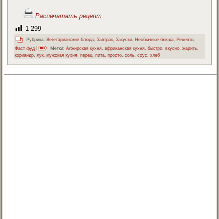
Распечатать рецепт
1 299
Рубрика:
Вегетарианские блюда
,
Завтрак
,
Закуски
,
Необычные блюда
,
Рецепты
,
Фаст фуд
|
Метки:
Алжирская кухня
,
африканская кухня
,
быстро
,
вкусно
,
жарить
,
кориандр
,
лук
,
мужская кухня
,
перец
,
пита
,
просто
,
соль
,
соус
,
хлеб