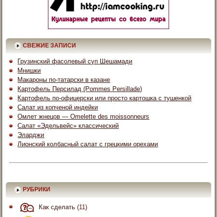
СВЕЖИЕ ЗАПИСИ
Грузинский фасолевый суп Шешамади
Мнишки
Макароны по-татарски в казане
Картофель Персилад (Pommes Persillade)
Картофель по-офицерски или просто картошка с тушенкой
Салат из копченой индейки
Омлет жнецов — Omelette des moissonneurs
Салат «Эдельвейс» классический
Эларджи
Лионский колбасный салат с грецкими орехами
РУБРИКИ
Как сделать
(11)