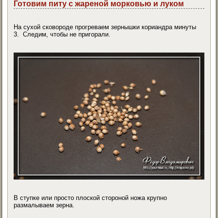
Готовим питу с жареной морковью и луком
На сухой сковороде прогреваем зернышки кориандра минуты
3. Следим, чтобы не пригорали.
В ступке или просто плоской стороной ножа крупно
размалываем зерна.