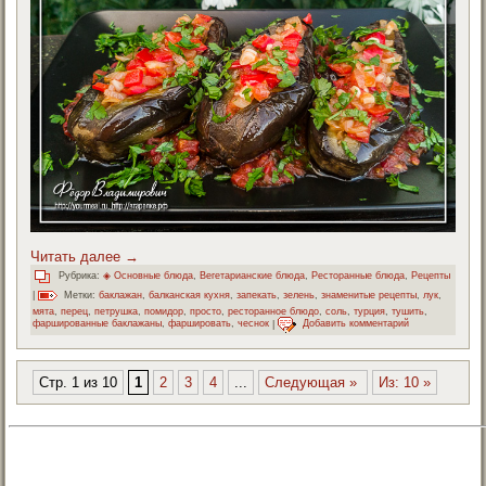
Читать далее
→
Рубрика:
◈ Основные блюда
,
Вегетарианские блюда
,
Ресторанные блюда
,
Рецепты
|
Метки:
баклажан
,
балканская кухня
,
запекать
,
зелень
,
знаменитые рецепты
,
лук
,
мята
,
перец
,
петрушка
,
помидор
,
просто
,
ресторанное блюдо
,
соль
,
турция
,
тушить
,
фаршированные баклажаны
,
фаршировать
,
чеснок
|
Добавить комментарий
Стр. 1 из 10
1
2
3
4
...
Следующая »
Из: 10 »