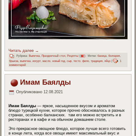
Читать далее
→
Рубрика:
Выпечка
,
Праздничный стол
,
Рецепты
|
Метки:
баница
,
болгария
,
брынза
,
выпечка
,
иогурт
,
масло
,
новый год
,
сыр
,
тесто. фило
,
традиция
,
яйцо
|
1
комментарий
Имам Баялды
Опубликовано
12.08.2021
Имам Баялды
— яркое, насыщенное вкусом и ароматом
блюдо турецкой кухни, которое прочно обосновалось в разных
странах, особенно балканских. там его можно встретить и в
ресторанах и в кафе и на обычном домашнем столе.
Это прекрасное овощное блюдо, которое лучше всего готовить
в конце лета, когда все овощи имеют максимальный вкус и