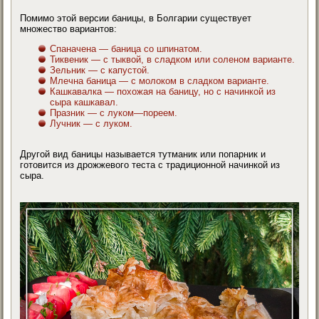
Помимо этой версии баницы, в Болгарии существует
множество вариантов:
Спаначена — баница со шпинатом.
Тиквеник — с тыквой, в сладком или соленом варианте.
Зельник — с капустой.
Млечна баница — с молоком в сладком варианте.
Кашкавалка — похожая на баницу, но с начинкой из
сыра кашкавал.
Празник — с луком—пореем.
Лучник — с луком.
Другой вид баницы называется тутманик или попарник и
готовится из дрожжевого теста с традиционной начинкой из
сыра.