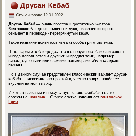
Друсан Кебаб
Опубликовано
12.01.2022
Друсан Кебаб
— очень простое и достаточно быстрое
болгарское блюдо из свинины и лука, название которого
означает в переводе «перетряхнутый кебаб».
Такое название появилось из-за способа приготовления.
В Болгарии это блюдо достаточно популярно, базовый рецепт
иногда дополняется и другими ингредиентами, например
вином, сушеными или свежими помидорами и/или сладким
перцем.
Но в данном случае представлен классический вариант друсан
кебаба — максимально простой и, честно говоря, наиболее
вкусный на мой взгляд.
И хоть в названии и присутствует слово «Кебаб», но это
совсем не
шашлык
. Скорее слегка напоминает
гаитянское
Грио
.