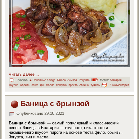
Читать далее
→
Рубрика:
◈ Основные блюда
,
Блюда из мяса
,
Рецепты
|
Метки:
болгария
,
вкусно
,
жарить
,
легко
,
лук
,
масло
,
паприка
,
просто
,
свиина
,
тушить
|
2 комментария
Баница с брынзой
Опубликовано
29.10.2021
Баница с брынзой
— самый популярный и классический
рецепт баницы в Болгарии — вкусного, пикантного и
насыщенного вкусом пирога на основе теста фило, брынзы,
йогурта, яиц и масла.