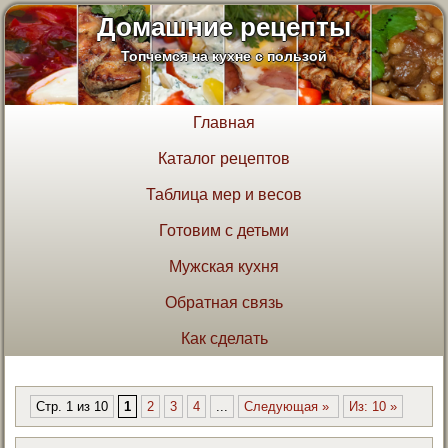
Домашние рецепты
Топчемся на кухне с пользой
Главная
Каталог рецептов
Таблица мер и весов
Готовим с детьми
Мужская кухня
Обратная связь
Как сделать
Стр. 1 из 10
1
2
3
4
...
Следующая »
Из: 10 »