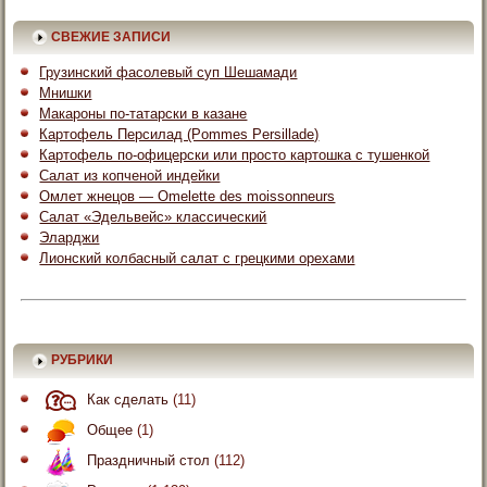
СВЕЖИЕ ЗАПИСИ
Грузинский фасолевый суп Шешамади
Мнишки
Макароны по-татарски в казане
Картофель Персилад (Pommes Persillade)
Картофель по-офицерски или просто картошка с тушенкой
Салат из копченой индейки
Омлет жнецов — Omelette des moissonneurs
Салат «Эдельвейс» классический
Эларджи
Лионский колбасный салат с грецкими орехами
РУБРИКИ
Как сделать
(11)
Общее
(1)
Праздничный стол
(112)