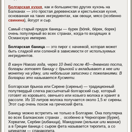
Болгарская кухня
, как и большинство других кухонь на
Балканах — это простая деревенская и крестьянская кухня,
основанная на таких ингредиентах, как овощи, мясо (особенно
свинина
), йогурт и сыр.
Самый старый предок баницы — бурек (börek, бёрек, борек)
очень популярный во всех странах, когда-то входящих в
Османскую империю.
Болгарская баница
— это пирог с начинкой, которая может
быть сладкой или соленой в зависимости от используемых
ингредиентов.
В канун Нового года, через 10 дней после 40—дневного поста,
болгары готовят баницу с брынзой и вкладывают в нее или
монетку на удачу, или небольшие записочки с пожеланиями. В
Болгарии это называется Кусмети.
Болгарская брынза или Сирене (сиренье) — традиционный
полутвердый слегка рассыпчатый болгарский сыр, который
готовят из коровьего, овечьего или козьего молока и хранят в
рассоле. Из 10 литров молока получается около 1,5 кг сирены.
Этот сыр очень похож на греческий фета.
Баницу можно встретить не только в Болгарии. Она популярна
во всех Балканских странах , особенно в Черногории (
бурек
),
Хорватии, Сербии (
гибаница
), Македонии (
зельник или мазник
)
а в Греции баница с сыром фета называется тиропита, а со
шпинатом — спанакопита.