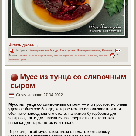
Читать далее
→
Рубрика:
Вегетарианские блюда
,
Как сделать
,
Консервирование
,
Рецепты
|
Метки:
вялить
,
консервирование
,
масло
,
орегано
,
помидор
,
специи
,
чеснок
|
2
комментария
Мусс из тунца со сливочным
сыром
Опубликовано
27.04.2022
Мусс из тунца со сливочным сыром
— это простое, но очень
удачное быстрое блюдо, которое можно использовать и для
обычного повседневного стола, например бутерброды для
завтрака, так и для праздничного фуршетного стола. как
начинка для тарталеток или канапе.
Впрочем, такой мусс также можно подать к отварному