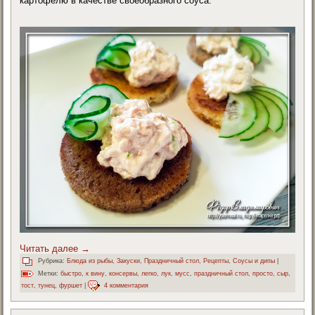
картофелю в качестве своеобразного соуса.
Читать далее
→
Рубрика:
Блюда из рыбы
,
Закуски
,
Праздничный стол
,
Рецепты
,
Соусы и дипы
|
Метки:
быстро
,
к вину
,
консервы
,
легко
,
лук
,
мусс
,
праздничный стол
,
просто
,
сыр
,
тост
,
тунец
,
фуршет
|
4 комментария