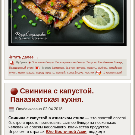
Читать далее
→
Рубрика:
◈ Основные блюда
,
Вегетарианские блюда
,
Закуски
,
Необычные блюда
,
Праздничный стол
|
Метки:
баклажан
,
быстро
,
вкусно
,
жарить
,
имбирь
,
китайская
кухня
,
легко
,
масло
,
перец
,
просто
,
пряный
,
соевый соус
,
чеснок
|
1 комментарий
Свинина с капустой.
Паназиатская кухня.
Опубликовано
02.04.2018
Свинина с капустой в азиатском стиле
— это простой способ
быстро и просто приготовить сытное блюдо на нескольких
человек из совсем небольшого количества продуктов.
Впрочем, в странах
Юго-Восточной Азии
подход к