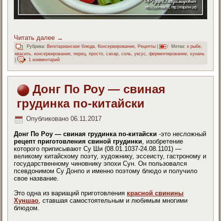
Читать далее
→
Рубрика:
Вегетарианские блюда
,
Консервирование
,
Рецепты
|
Метки:
к рыбе
,
квасить
,
консервирование
,
перец
,
просто
,
сахар
,
соль
,
уксус
,
ферментирование
,
хунань
|
1 комментарий
Донг По Роу — свиная
грудинка по-китайски
Опубликовано
06.11.2017
Донг По Роу — свиная грудинка по-китайски
-это несложный
рецепт приготовления свиной грудинки
, изобретение
которого приписывают Су Ши (08.01.1037-24.08.1101) —
великому китайскому поэту, художнику, эссеисту, гастроному и
государственному чиновнику эпохи Сун. Он пользовался
псевдонимом Су Донпо и именно поэтому блюдо и получило
свое название.
Это одна из вариаций приготовления
красной свинины
Хуншао
, ставшая самостоятельным и любимым многими
блюдом.