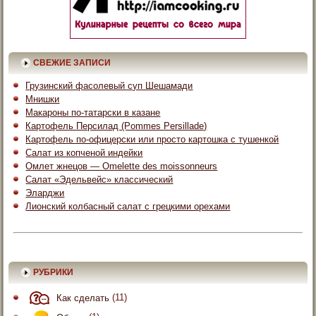
СВЕЖИЕ ЗАПИСИ
Грузинский фасолевый суп Шешамади
Мнишки
Макароны по-татарски в казане
Картофель Персилад (Pommes Persillade)
Картофель по-офицерски или просто картошка с тушенкой
Салат из копченой индейки
Омлет жнецов — Omelette des moissonneurs
Салат «Эдельвейс» классический
Эларджи
Лионский колбасный салат с грецкими орехами
РУБРИКИ
Как сделать
(11)