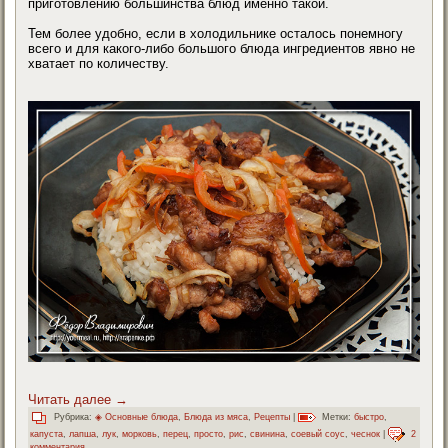
приготовлению большинства блюд именно такой.
Тем более удобно, если в холодильнике осталось понемногу
всего и для какого-либо большого блюда ингредиентов явно не
хватает по количеству.
Читать далее
→
Рубрика:
◈ Основные блюда
,
Блюда из мяса
,
Рецепты
|
Метки:
быстро
,
капуста
,
лапша
,
лук
,
морковь
,
перец
,
просто
,
рис
,
свинина
,
соевый соус
,
чеснок
|
2
комментария