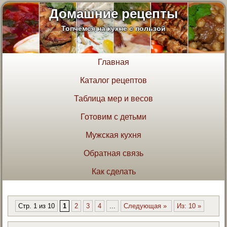
Домашние рецепты
Топчемся на кухне с пользой
Главная
Каталог рецептов
Таблица мер и весов
Готовим с детьми
Мужская кухня
Обратная связь
Как сделать
Стр. 1 из 10
1
2
3
4
...
Следующая »
Из: 10 »