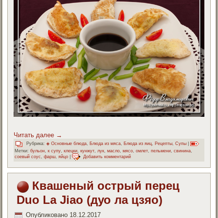
Читать далее
→
Рубрика:
◈ Основные блюда
,
Блюда из мяса
,
Блюда из яиц
,
Рецепты
,
Супы
|
Метки:
бульон
,
к супу
,
клецки
,
кунжут
,
лук
,
масло
,
мясо
,
омлет
,
пельмени
,
свинина
,
соевый соус
,
фарш
,
яйцо
|
Добавить комментарий
Квашеный острый перец
Duo La Jiao (дуо ла цзяо)
Опубликовано
18.12.2017