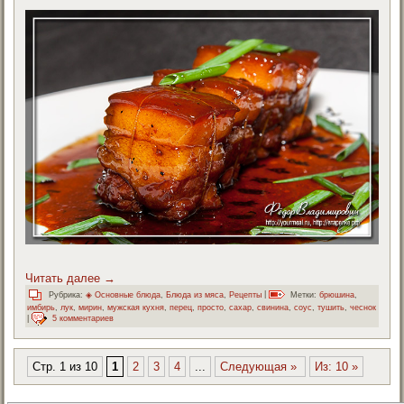
Читать далее
→
Рубрика:
◈ Основные блюда
,
Блюда из мяса
,
Рецепты
|
Метки:
брюшина
,
имбирь
,
лук
,
мирин
,
мужская кухня
,
перец
,
просто
,
сахар
,
свинина
,
соус
,
тушить
,
чеснок
|
5 комментариев
Стр. 1 из 10
1
2
3
4
...
Следующая »
Из: 10 »