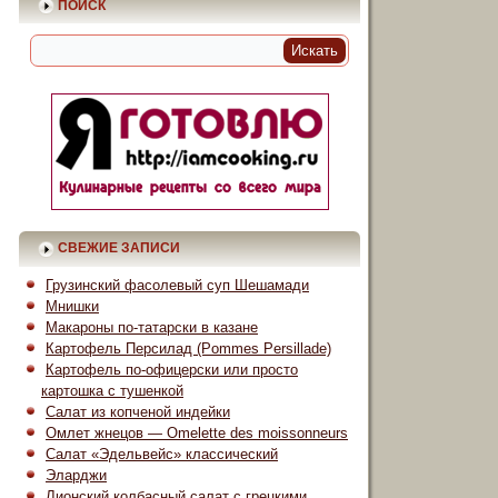
ПОИСК
СВЕЖИЕ ЗАПИСИ
Грузинский фасолевый суп Шешамади
Мнишки
Макароны по-татарски в казане
Картофель Персилад (Pommes Persillade)
Картофель по-офицерски или просто
картошка с тушенкой
Салат из копченой индейки
Омлет жнецов — Omelette des moissonneurs
Салат «Эдельвейс» классический
Эларджи
Лионский колбасный салат с грецкими