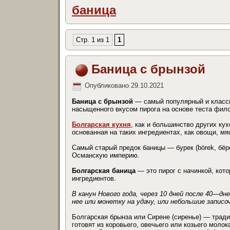
баница
Стр. 1 из 1
1
Баница с брынзой
Опубликовано
29.10.2021
Баница с брынзой
— самый популярный и классич
насыщенного вкусом пирога на основе теста фило,
Болгарская кухня
, как и большинство других ку
основанная на таких ингредиентах, как овощи, м
Самый старый предок баницы — бурек (börek, бёре
Османскую империю.
Болгарская баница
— это пирог с начинкой, кот
ингредиентов.
В канун Нового года, через 10 дней после 40—д
нее или монетку на удачу, или небольшие запис
Болгарская брынза или Сирене (сиренье) — трад
готовят из коровьего, овечьего или козьего молок