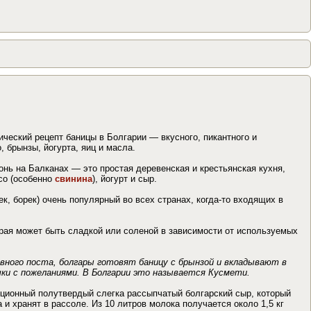
еский рецепт баницы в Болгарии — вкусного, пикантного и
 брынзы, йогурта, яиц и масла.
хонь на Балканах — это простая деревенская и крестьянская кухня,
ясо (особенно
свинина
), йогурт и сыр.
к, борек) очень популярный во всех странах, когда-то входящих в
орая может быть сладкой или соленой в зависимости от используемых
невного поста, болгары готовят баницу с брынзой и вкладывают в
очки с пожеланиями. В Болгарии это называется Кусмети.
иционный полутвердый слегка рассыпчатый болгарский сыр, который
а и хранят в рассоле. Из 10 литров молока получается около 1,5 кг