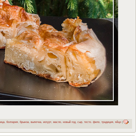
ица
,
болгария
,
брынза
,
выпечка
,
иогурт
,
масло
,
новый год
,
сыр
,
тесто. фило
,
традиция
,
яйцо
|