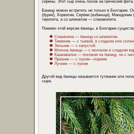
сирены. Этот сыр очень похож на греческий фета.
Баницу можно встретить не только в Болгарии. О
(
бурек
), Хорватии, Сербии (
гибаница
), Македонии 
тиропита, а со шпинатом — спанакопита.
Помимо этой версии баницы, в Болгарии существ
Спаначена — баница со шпинатом.
Тиквеник — с тыквой, в сладком или солен
Зельник — с капустой.
Млечна баница — с молоком в сладком ва
Кашкавалка — похожая на баницу, но с нач
Празник — с луком—пореем.
Лучник — с луком.
Другой вид баницы называется тутманик или попар
сыра.