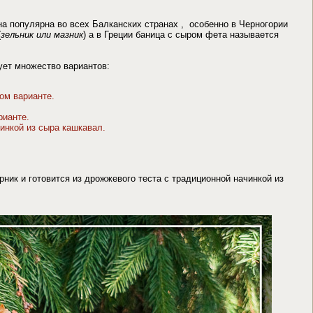
на популярна во всех Балканских странах , особенно в Черногории
(
зельник или мазник
) а в Греции баница с сыром фета называется
ует множество вариантов:
ом варианте.
рианте.
инкой из сыра кашкавал.
ник и готовится из дрожжевого теста с традиционной начинкой из