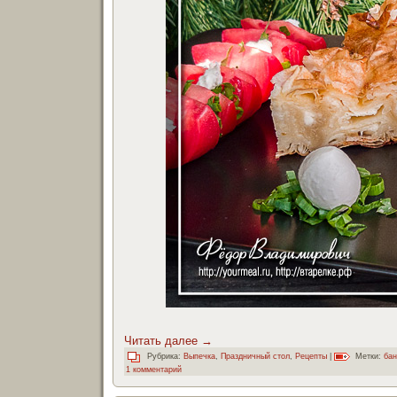
Читать далее
→
Рубрика:
Выпечка
,
Праздничный стол
,
Рецепты
|
Метки:
бан
1 комментарий