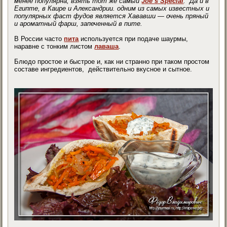
менее популярна, взять тот же самый
Joe’s Special
. Да и в
Египте, в Каире и Александрии. одним из самых известных и
популярных фаст фудов является Хававши — очень пряный
и ароматный фарш, запеченный в пите.
В России часто
пита
используется при подаче шаурмы,
наравне с тонким листом
лаваша
.
Блюдо простое и быстрое и, как ни странно при таком простом
составе ингредиентов, действительно вкусное и сытное.