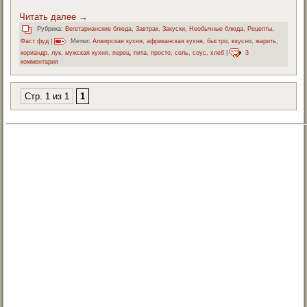
Читать далее
→
Рубрика:
Вегетарианские блюда
,
Завтрак
,
Закуски
,
Необычные блюда
,
Рецепты
,
Фаст фуд
|
Метки:
Алжирская кухня
,
африканская кухня
,
быстро
,
вкусно
,
жарить
,
кориандр
,
лук
,
мужская кухня
,
перец
,
пита
,
просто
,
соль
,
соус
,
хлеб
|
3
комментария
Стр. 1 из 1
1