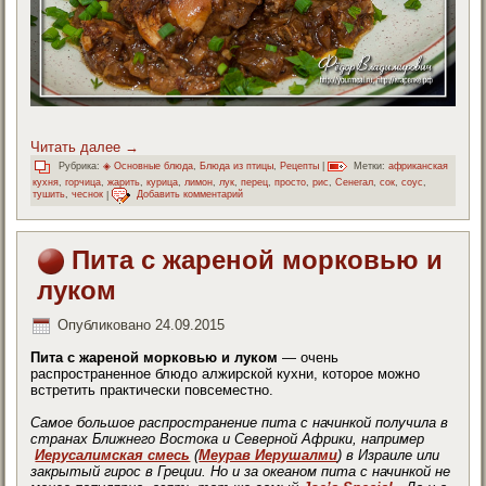
Читать далее
→
Рубрика:
◈ Основные блюда
,
Блюда из птицы
,
Рецепты
|
Метки:
африканская
кухня
,
горчица
,
жарить
,
курица
,
лимон
,
лук
,
перец
,
просто
,
рис
,
Сенегал
,
сок
,
соус
,
тушить
,
чеснок
|
Добавить комментарий
Пита с жареной морковью и
луком
Опубликовано
24.09.2015
Пита с жареной морковью и луком
— очень
распространенное блюдо алжирской кухни, которое можно
встретить практически повсеместно.
Самое большое распространение пита с начинкой получила в
странах Ближнего Востока и Северной Африки, например
Иерусалимская смесь
(
Меурав Иерушалми
) в Израиле или
закрытый гирос в Греции. Но и за океаном пита с начинкой не