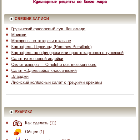
СВЕЖИЕ ЗАПИСИ
Грузинский фасолевый суп Шешамади
Мнишки
Макароны по-татарски в казане
Картофель Персилад (Pommes Persillade)
Картофель по-офицерски или просто картошка с тушенкой
Салат из копченой индейки
Омлет жнецов — Omelette des moissonneurs
Салат «Эдельвейс» классический
Эларджи
Лионский колбасный салат с грецкими орехами
РУБРИКИ
Как сделать
(11)
Общее
(1)