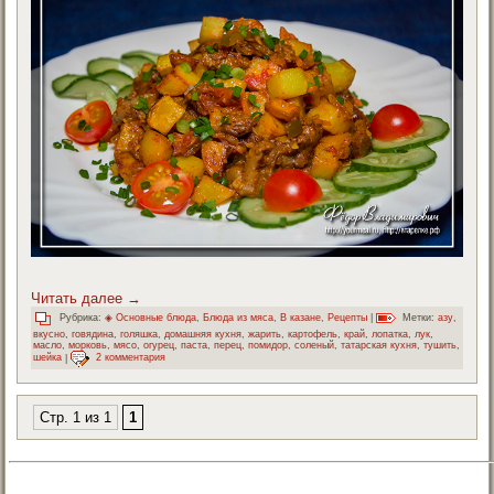
Читать далее
→
Рубрика:
◈ Основные блюда
,
Блюда из мяса
,
В казане
,
Рецепты
|
Метки:
азу
,
вкусно
,
говядина
,
голяшка
,
домашняя кухня
,
жарить
,
картофель
,
край
,
лопатка
,
лук
,
масло
,
морковь
,
мясо
,
огурец
,
паста
,
перец
,
помидор
,
соленый
,
татарская кухня
,
тушить
,
шейка
|
2 комментария
Стр. 1 из 1
1