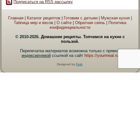
Подписаться на RSS рассылку
Главная
|
Каталог рецептов
|
Готовим с детьми
|
Мужская кухня
|
Таблица мер и весов
|
О сайте
|
Обратная связь
|
Политика
конфиденциальности
© 2010-2026.
Домашние рецепты. Топчемся на кухне с
пользой.
Перепечатка материалов возможна только с прямой
индексируемой
ссылкой на сайт
https://yourmeal.ru
Designed by
Fedr
.