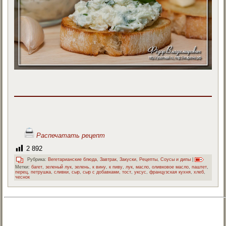
Распечатать рецепт
2 892
Рубрика:
Вегетарианские блюда
,
Завтрак
,
Закуски
,
Рецепты
,
Соусы и дипы
|
Метки:
багет
,
зеленый лук
,
зелень
,
к вину
,
к пиву
,
лук
,
масло
,
оливковое масло
,
паштет
,
перец
,
петрушка
,
сливки
,
сыр
,
сыр с добавками
,
тост
,
уксус
,
французская кухня
,
хлеб
,
чеснок