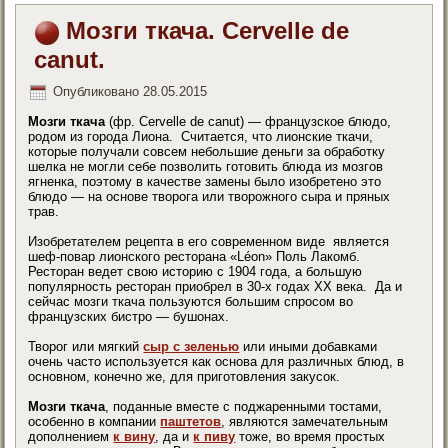
Мозги ткача. Cervelle de
canut.
Опубликовано
28.05.2015
Мозги ткача
(фр. Cervelle de canut) — французское блюдо,
родом из города Лиона. Считается, что лионские ткачи,
которые получали совсем небольшие деньги за обработку
шелка не могли себе позволить готовить блюда из мозгов
ягненка, поэтому в качестве замены было изобретено это
блюдо — на основе творога или творожного сыра и пряных
трав.
Изобретателем рецепта в его современном виде является
шеф-повар лионского ресторана «Léon» Поль Лакомб.
Ресторан ведет свою историю с 1904 года, а большую
популярность ресторан приобрел в 30-х годах ХХ века. Да и
сейчас мозги ткача пользуются большим спросом во
французских бистро — бушонах.
Творог или мягкий
сыр с зеленью
или иными добавками
очень часто используется как основа для различных блюд, в
основном, конечно же, для приготовления закусок.
Мозги ткача
, поданные вместе с поджаренными тостами,
особенно в компании
паштетов
, являются замечательным
дополнением
к вину
, да и
к пиву
тоже, во время простых