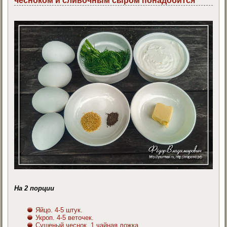
чесноком и сливочным сыром понадобится
На 2 порции
Яйцо. 4-5 штук.
Укроп. 4-5 веточек.
Сушеный чеснок. 1 чайная ложка.