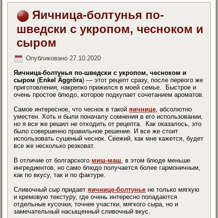
Яичница-болтунья по-
шведски с укропом, чесноком и
сыром
Опубликовано
27.10.2020
Яичница-болтунья по-шведски с укропом, чесноком и
сыром
(
Enkel Äggröra
)
— этот рецепт сразу, после первого же
приготовления, накрепко прижился в моей семье. Быстрое и
очень простое блюдо, которое подкупает сочетанием ароматов.
Самое интересное, что чеснок в такой
яичнице
, абсолютно
уместен. Хоть и были поначалу сомнения в его использовании,
но я все же решил не отходить от рецепта. Как оказалось, это
было совершенно правильное решение. И все же стоит
использовать сушеный чеснок. Свежий, как мне кажется, будет
все же несколько резковат.
В отличие от болгарского
миш-маш
, в этом блюде меньше
ингредиентов, но само блюдо получается более гармоничным,
как по вкусу, так и по фактуре.
Сливочный сыр придает
яичнице-болтунье
не только мягкую
и кремовую текстуру, где очень интересно попадаются
отдельные кусочки, точнее участки, мягкого сыра, но и
замечательный насыщенный сливочный вкус.