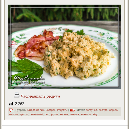
Распечатать рецепт
2 262
Рубрика:
Блюда из яиц
,
Завтрак
,
Рецепты
|
Метки:
болтунья
,
быстро
,
жарить
,
завтрак
,
просто
,
сливочный
,
сыр
,
укроп
,
чеснок
,
швеция
,
яичница
,
яйцо