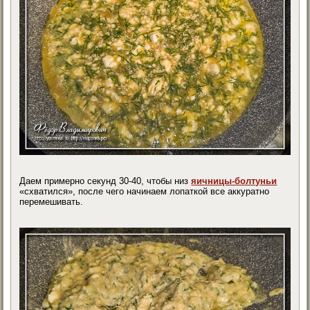
Даем примерно секунд 30-40, чтобы низ
яичницы-болтуньи
«схватился», после чего начинаем лопаткой все аккуратно
перемешивать.