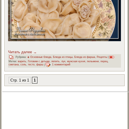
Читать далее
→
Рубрика:
◈ Основные блюда
,
Блюда из птицы
,
Блюда из фарша
,
Рецепты
|
Метки:
варить
,
Готовим с детьми
,
лепить
,
лук
,
мужская кухня
,
пельмени
,
перец
,
сметана
,
соль
,
тесто
,
фарш
|
1 комментарий
Стр. 1 из 1
1