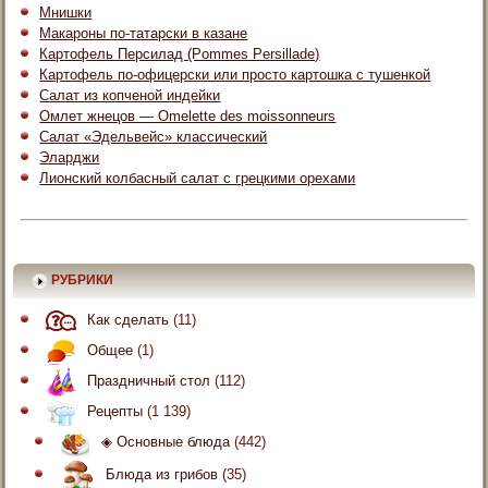
Мнишки
Макароны по-татарски в казане
Картофель Персилад (Pommes Persillade)
Картофель по-офицерски или просто картошка с тушенкой
Салат из копченой индейки
Омлет жнецов — Omelette des moissonneurs
Салат «Эдельвейс» классический
Эларджи
Лионский колбасный салат с грецкими орехами
РУБРИКИ
Как сделать
(11)
Общее
(1)
Праздничный стол
(112)
Рецепты
(1 139)
◈ Основные блюда
(442)
Блюда из грибов
(35)