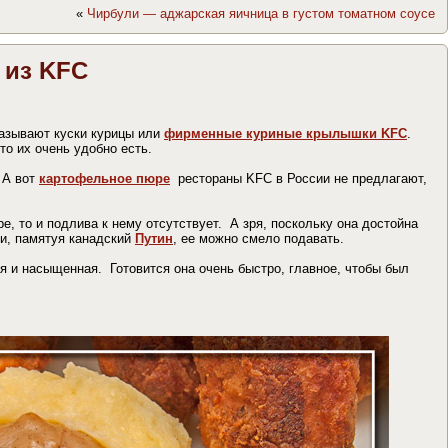
«
Чирбули — аджарская яичница в густом томатном соусе
 из KFC
азывают куски курицы или
фирменные куриные крылышки KFC
.
то их очень удобно есть.
 А вот
картофельное пюре
рестораны KFC в России не предлагают,
ре, то и подлива к нему отсутствует. А зря, поскольку она достойна
ри, памятуя канадский
Путин
, ее можно смело подавать.
я и насыщенная. Готовится она очень быстро, главное, чтобы был