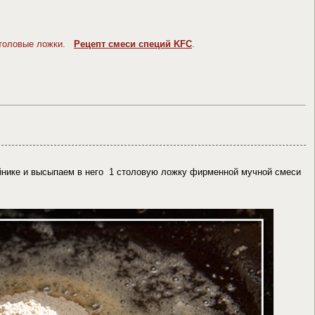
столовые ложки.
Рецепт смеси специй KFC
.
йнике и высыпаем в него 1 столовую ложку фирменной мучной смеси