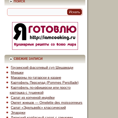
ПОИСК
СВЕЖИЕ ЗАПИСИ
Грузинский фасолевый суп Шешамади
Мнишки
Макароны по-татарски в казане
Картофель Персилад (Pommes Persillade)
Картофель по-офицерски или просто
картошка с тушенкой
Салат из копченой индейки
Омлет жнецов — Omelette des moissonneurs
Салат «Эдельвейс» классический
Эларджи
Лионский колбасный салат с грецкими