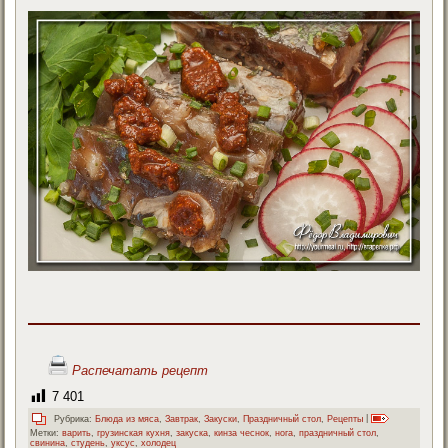
Распечатать рецепт
7 401
Рубрика:
Блюда из мяса
,
Завтрак
,
Закуски
,
Праздничный стол
,
Рецепты
|
Метки:
варить
,
грузинская кухня
,
закуска
,
кинза чеснок
,
нога
,
праздничный стол
,
свинина
,
студень
,
уксус
,
холодец