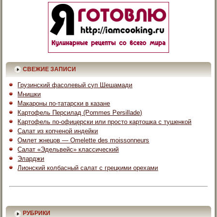
СВЕЖИЕ ЗАПИСИ
Грузинский фасолевый суп Шешамади
Мнишки
Макароны по-татарски в казане
Картофель Персилад (Pommes Persillade)
Картофель по-офицерски или просто картошка с тушенкой
Салат из копченой индейки
Омлет жнецов — Omelette des moissonneurs
Салат «Эдельвейс» классический
Эларджи
Лионский колбасный салат с грецкими орехами
РУБРИКИ