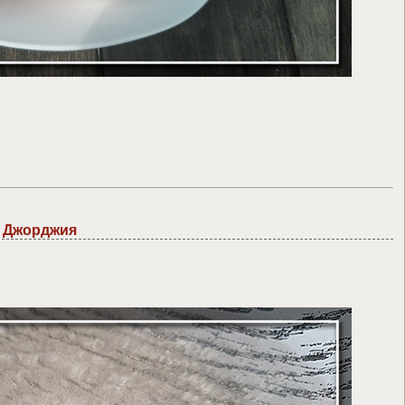
а Джорджия