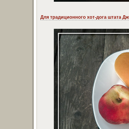
Для традиционного хот-дога штата Д