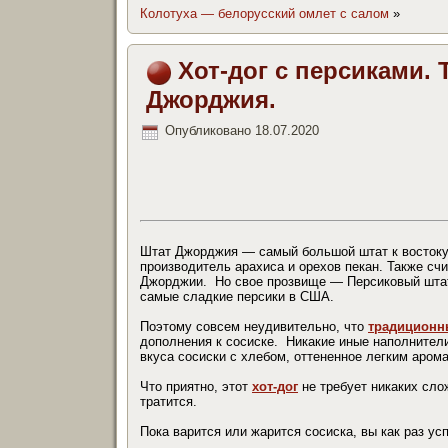
Колотуха — белорусский омлет с салом
»
Хот-дог с персиками.
Джорджия.
Опубликовано
18.07.2020
Штат Джорджия — самый большой штат к востоку 
производитель арахиса и орехов пекан. Также сч
Джорджии. Но свое прозвище — Персиковый шта
самые сладкие персики в США.
Поэтому совсем неудивительно, что
традиционны
дополнения к сосиске. Никакие иные наполнители
вкуса сосиски с хлебом, оттененное легким аром
Что приятно, этот
хот-дог
не требует никаких сло
тратится.
Пока варится или жарится сосиска, вы как раз ус