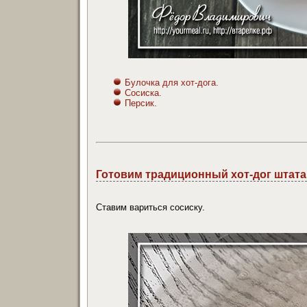
Булочка для хот-дога.
Сосиска.
Персик.
Готовим традиционный хот-дог штат
Ставим вариться сосиску.