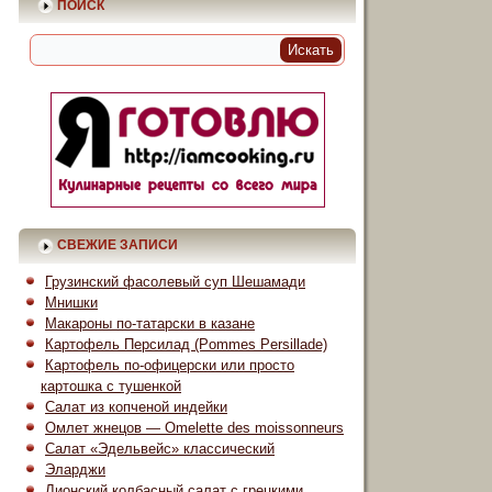
ПОИСК
СВЕЖИЕ ЗАПИСИ
Грузинский фасолевый суп Шешамади
Мнишки
Макароны по-татарски в казане
Картофель Персилад (Pommes Persillade)
Картофель по-офицерски или просто
картошка с тушенкой
Салат из копченой индейки
Омлет жнецов — Omelette des moissonneurs
Салат «Эдельвейс» классический
Эларджи
Лионский колбасный салат с грецкими