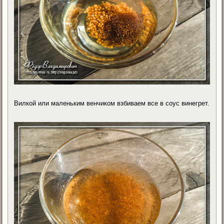
Вилкой или маленьким венчиком взбиваем все в соус винегрет.