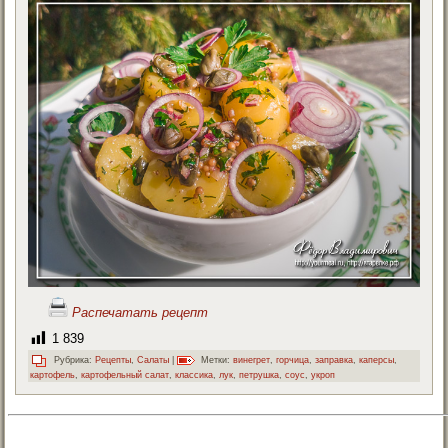
Распечатать рецепт
1 839
Рубрика:
Рецепты
,
Салаты
|
Метки:
винегрет
,
горчица
,
заправка
,
каперсы
,
картофель
,
картофельный салат
,
классика
,
лук
,
петрушка
,
соус
,
укроп