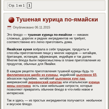
Стр. 1 из 1
1
Тушеная курица по-ямайски
Опубликовано
06.11.2015
Это блюдо —
тушеная курица по-ямайски
— никаких
сложных, дорогих и редких ингредиентов не требует,
соответственно его легко приготовить дома.
Ямайская кухня
вобрала в себя традиции, продукты и
способы приготовления пищи у многих народов — китайцев,
британцев, испанцев, африканцев, индийцев и так далее.
Многие блюда были переосмыслены в плане приготовления из
продуктов, обычных для Ямайки.
В каждом рецепте приготовления тушеной курицы будь то
филлипинское адобо из курицы
, индийский
цыпленок 65
,
абхазское гедлибже, китайский
цыпленок кунг пао
,
американский
деревенский капитан
или итальянская
курица
жены охотника
есть свои небольшие хитрости, которые
позволяют превратить обычное блюдо в что-либо новое и
интересное.
Так и здесь — из простых ингредиентов получается необычное
и вкусное блюдо.