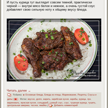
И пусть курица тут выглядит совсем темной, практически
черной — внутри мясо белое и нежное, а очень густой соус
добавляет свою сильную ноту к общему вкусу блюда.
Читать далее
→
Рубрика:
◈ Основные блюда
,
Блюда из птицы
,
Маринование
,
Рецепты
,
Соусы и
дипы
|
Метки:
вкусно
,
долго
,
жарить
,
карибская кухня
,
карибы
,
курица
,
лук
,
мариновать
,
мужская кухня
,
сельдерей
,
соевый соус
,
соус
,
тушеная курица
,
тушить
,
центральная америка
,
чеснок
,
ямайка
|
Добавить комментарий