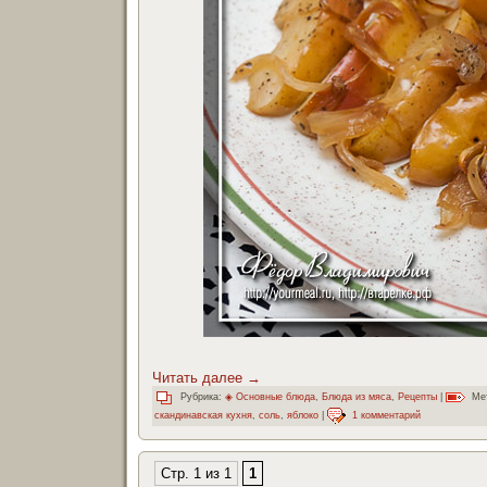
Читать далее
→
Рубрика:
◈ Основные блюда
,
Блюда из мяса
,
Рецепты
|
Ме
скандинавская кухня
,
соль
,
яблоко
|
1 комментарий
Стр. 1 из 1
1