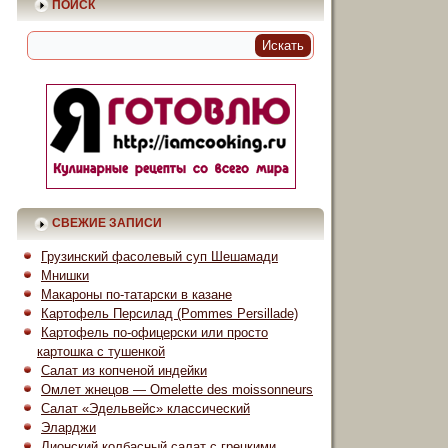
ПОИСК
СВЕЖИЕ ЗАПИСИ
Грузинский фасолевый суп Шешамади
Мнишки
Макароны по-татарски в казане
Картофель Персилад (Pommes Persillade)
Картофель по-офицерски или просто
картошка с тушенкой
Салат из копченой индейки
Омлет жнецов — Omelette des moissonneurs
Салат «Эдельвейс» классический
Эларджи
Лионский колбасный салат с грецкими