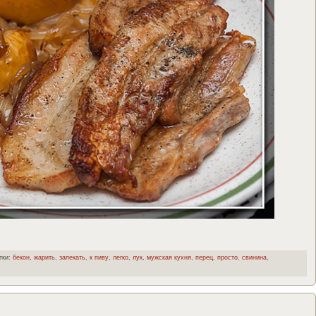
тки:
бекон
,
жарить
,
запекать
,
к пиву
,
легко
,
лук
,
мужская кухня
,
перец
,
просто
,
свинина
,