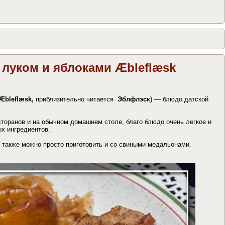
 луком и яблоками Æbleflæsk
Æbleflæsk,
приблизительно читается
Эблфлэск
) — блюдо датской
сторанов и на обычном домашнем столе, благо блюдо очень легкое и
ых ингредиентов.
 также можно просто приготовить и со свиными медальонами.