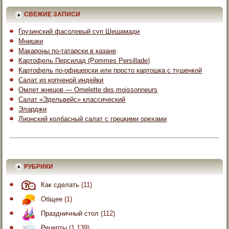
СВЕЖИЕ ЗАПИСИ
Грузинский фасолевый суп Шешамади
Мнишки
Макароны по-татарски в казане
Картофель Персилад (Pommes Persillade)
Картофель по-офицерски или просто картошка с тушенкой
Салат из копченой индейки
Омлет жнецов — Omelette des moissonneurs
Салат «Эдельвейс» классический
Эларджи
Лионский колбасный салат с грецкими орехами
РУБРИКИ
Как сделать
(11)
Общее
(1)
Праздничный стол
(112)
Рецепты
(1 139)