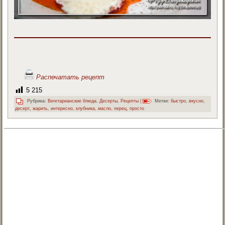
Распечатать рецепт
5 215
Рубрика:
Вегетарианские блюда
,
Десерты
,
Рецепты
|
Метки:
быстро
,
вкусно
,
десерт
,
жарить
,
интересно
,
клубника
,
масло
,
перец
,
просто