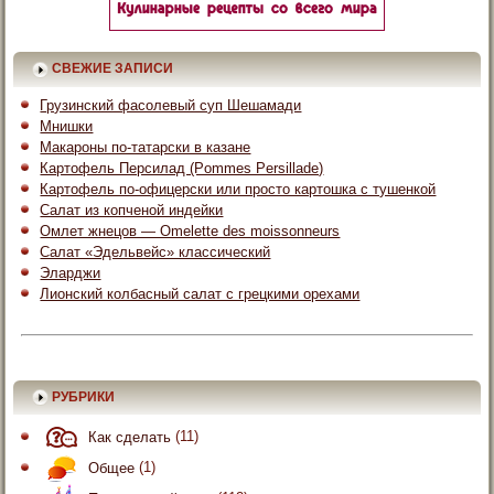
СВЕЖИЕ ЗАПИСИ
Грузинский фасолевый суп Шешамади
Мнишки
Макароны по-татарски в казане
Картофель Персилад (Pommes Persillade)
Картофель по-офицерски или просто картошка с тушенкой
Салат из копченой индейки
Омлет жнецов — Omelette des moissonneurs
Салат «Эдельвейс» классический
Эларджи
Лионский колбасный салат с грецкими орехами
РУБРИКИ
Как сделать
(11)
Общее
(1)