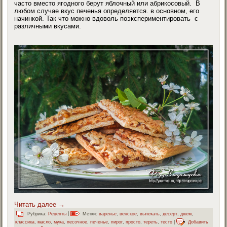
часто вместо ягодного берут яблочный или абрикосовый. В
любом случае вкус печенья определяется. в основном, его
начинкой. Так что можно вдоволь поэкспериментировать с
различными вкусами.
Читать далее
→
Рубрика:
Рецепты
|
Метки:
варенье
,
венское
,
выпекать
,
десерт
,
джем
,
классика
,
масло
,
мука
,
песочное
,
печенье
,
пирог
,
просто
,
тереть
,
тесто
|
Добавить