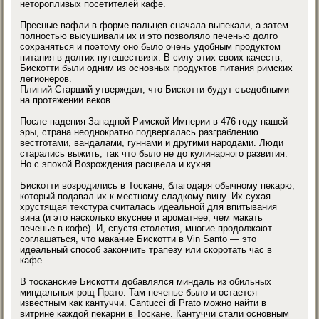
неторопливых посетителей кафе.
Пресные вафли в форме пальцев сначала выпекали, а затем
полностью высушивали их и это позволяло печенью долго
сохраняться и поэтому оно было очень удобным продуктом
питания в долгих путешествиях. В силу этих своих качеств,
Бискотти были одним из основных продуктов питания римских
легионеров.
Плиний Старший утверждал, что Бискотти будут съедобными
на протяжении веков.
После падения Западной Римской Империи в 476 году нашей
эры, страна неоднократно подвергалась разграблению
вестготами, вандалами, гуннами и другими народами. Люди
старались выжить, так что было не до кулинарного развития.
Но с эпохой Возрождения расцвела и кухня.
Бискотти возродились в Тоскане, благодаря обычному пекарю,
который подавал их к местному сладкому вину. Их сухая
хрустящая текстура считалась идеальной для впитывания
вина (и это насколько вкуснее и ароматнее, чем макать
печенье в кофе). И, спустя столетия, многие продолжают
соглашаться, что макание Бискотти в Vin Santo — это
идеальный способ закончить трапезу или скоротать час в
кафе.
В тосканские Бискотти добавлялся миндаль из обильных
миндальных рощ Прато. Там печенье было и остается
известным как кантуччи. Cantucci di Prato можно найти в
витрине каждой пекарни в Тоскане. Кантуччи стали основным