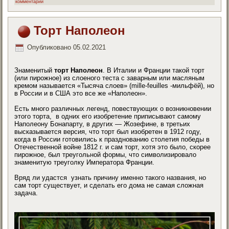
комментарий
Торт Наполеон
Опубликовано
05.02.2021
Знаменитый
торт Наполеон
. В Италии и Франции такой торт
(или пирожное) из слоеного теста с заварным или масляным
кремом называется «Тысяча слоев» (
mille-feuilles
-мильфёй), но
в России и в США это все же «Наполеон».
Есть много различных легенд, повествующих о возникновении
этого торта, в одних его изобретение приписывают самому
Наполеону Бонапарту, в других — Жозефине, в третьих
высказывается версия, что торт был изобретен в 1912 году,
когда в России готовились к празднованию столетия победы в
Отечественной войне 1812 г. и сам торт, хотя это было, скорее
пирожное, был треугольной формы, что символизировало
знаменитую треуголку Императора Франции.
Вряд ли удастся узнать причину именно такого названия, но
сам торт существует, и сделать его дома не самая сложная
задача.