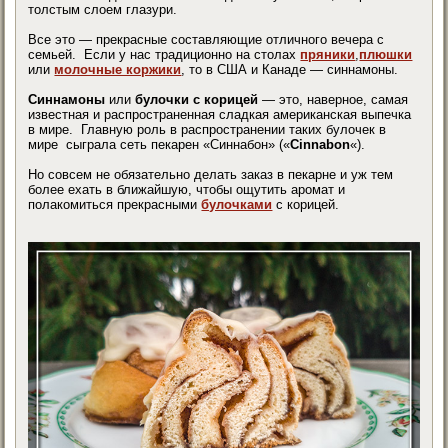
толстым слоем глазури.
Все это — прекрасные составляющие отличного вечера с
семьей. Если у нас традиционно на столах
пряники
,
плюшки
или
молочные коржики
, то в США и Канаде — синнамоны.
Синнамоны
или
булочки с корицей
— это, наверное, самая
известная и распространенная сладкая американская выпечка
в мире. Главную роль в распространении таких булочек в
мире сыграла сеть пекарен «Синнабон» («
Cinnabon
«).
Но совсем не обязательно делать заказ в пекарне и уж тем
более ехать в ближайшую, чтобы ощутить аромат и
полакомиться прекрасными
булочками
с корицей.