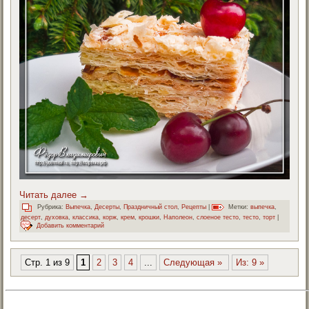
Читать далее
→
Рубрика:
Выпечка
,
Десерты
,
Праздничный стол
,
Рецепты
|
Метки:
выпечка
,
десерт
,
духовка
,
классика
,
корж
,
крем
,
крошки
,
Наполеон
,
слоеное тесто
,
тесто
,
торт
|
Добавить комментарий
Стр. 1 из 9
1
2
3
4
...
Следующая »
Из: 9 »