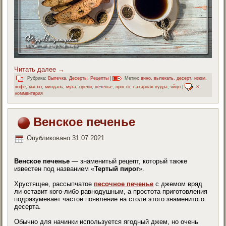
Читать далее
→
Рубрика:
Выпечка
,
Десерты
,
Рецепты
|
Метки:
вино
,
выпекать
,
десерт
,
изюм
,
кофе
,
масло
,
миндаль
,
мука
,
орехи
,
печенье
,
просто
,
сахарная пудра
,
яйцо
|
3
комментария
Венское печенье
Опубликовано
31.07.2021
Венское печенье
— знаменитый рецепт, который также
известен под названием «
Тертый пирог
».
Хрустящее, рассыпчатое
песочное печенье
с джемом вряд
ли оставит кого-либо равнодушным, а простота приготовления
подразумевает частое появление на столе этого знаменитого
десерта.
Обычно для начинки используется ягодный джем, но очень