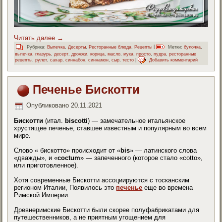
Читать далее
→
Рубрика:
Выпечка
,
Десерты
,
Ресторанные блюда
,
Рецепты
|
Метки:
булочка
,
выпечка
,
глазурь
,
десерт
,
дрожжи
,
корица
,
масло
,
мука
,
просто
,
пудра
,
ресторанные
рецепты
,
рулет
,
сахар
,
синнабон
,
синнамон
,
сыр
,
тесто
|
Добавить комментарий
Печенье Бискотти
Опубликовано
20.11.2021
Бискотти
(итал.
biscotti
) — замечательное итальянское
хрустящее печенье, ставшее известным и популярным во всем
мире.
Слово « бискотто» происходит от «
bis
» — латинского слова
«дважды», и «
coctum
» — запеченного (которое стало «cotto»,
или приготовленное).
Хотя современные Бискотти ассоциируются с тосканским
регионом Италии, Появилось это
печенье
еще во времена
Римской Империи.
Древнеримские Бискотти были скорее полуфабрикатами для
путешественников, а не приятным угощением для