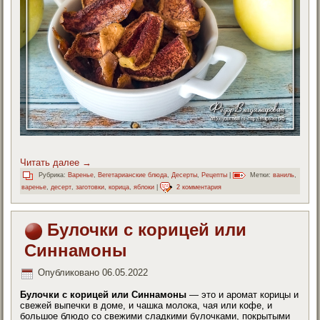
Читать далее
→
Рубрика:
Варенье
,
Вегетарианские блюда
,
Десерты
,
Рецепты
|
Метки:
ваниль
,
варенье
,
десерт
,
заготовки
,
корица
,
яблоки
|
2 комментария
Булочки с корицей или
Синнамоны
Опубликовано
06.05.2022
Булочки с корицей или Синнамоны
— это и аромат корицы и
свежей выпечки в доме, и чашка молока, чая или кофе, и
большое блюдо со свежими сладкими булочками, покрытыми