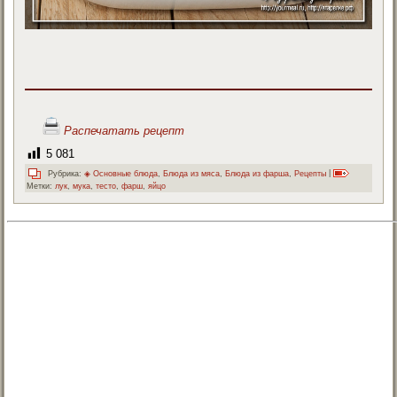
Распечатать рецепт
5 081
Рубрика:
◈ Основные блюда
,
Блюда из мяса
,
Блюда из фарша
,
Рецепты
|
Метки:
лук
,
мука
,
тесто
,
фарш
,
яйцо