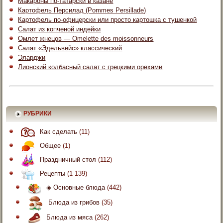
Макароны по-татарски в казане
Картофель Персилад (Pommes Persillade)
Картофель по-офицерски или просто картошка с тушенкой
Салат из копченой индейки
Омлет жнецов — Omelette des moissonneurs
Салат «Эдельвейс» классический
Эларджи
Лионский колбасный салат с грецкими орехами
РУБРИКИ
Как сделать
(11)
Общее
(1)
Праздничный стол
(112)
Рецепты
(1 139)
◈ Основные блюда
(442)
Блюда из грибов
(35)
Блюда из мяса
(262)