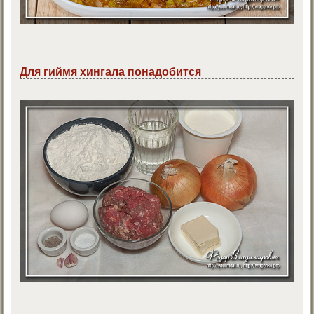
Для гиймя хингала понадобится