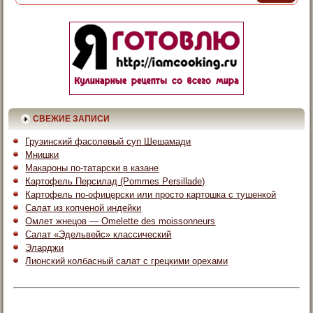
СВЕЖИЕ ЗАПИСИ
Грузинский фасолевый суп Шешамади
Мнишки
Макароны по-татарски в казане
Картофель Персилад (Pommes Persillade)
Картофель по-офицерски или просто картошка с тушенкой
Салат из копченой индейки
Омлет жнецов — Omelette des moissonneurs
Салат «Эдельвейс» классический
Эларджи
Лионский колбасный салат с грецкими орехами