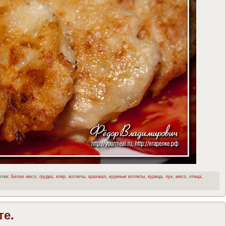
тки:
Белое мясо
,
грудка
,
кляр
,
котлеты
,
крахмал
,
куриные котлеты
,
курица
,
лук
,
мясо
,
птица
,
те.