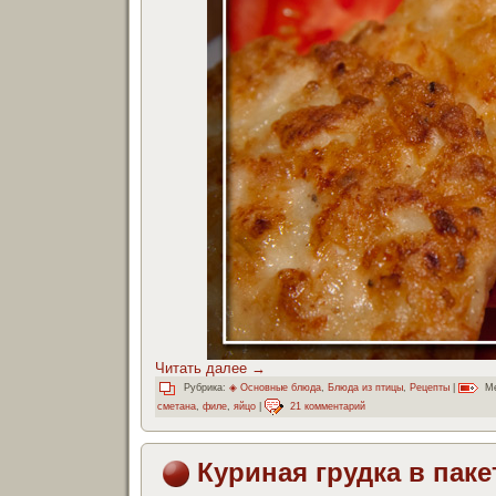
Читать далее
→
Рубрика:
◈ Основные блюда
,
Блюда из птицы
,
Рецепты
|
Ме
сметана
,
филе
,
яйцо
|
21 комментарий
Куриная грудка в паке