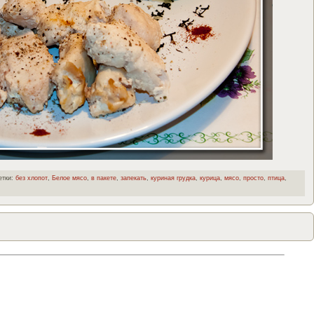
тки:
без хлопот
,
Белое мясо
,
в пакете
,
запекать
,
куриная грудка
,
курица
,
мясо
,
просто
,
птица
,