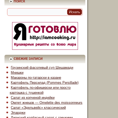
ПОИСК
СВЕЖИЕ ЗАПИСИ
Грузинский фасолевый суп Шешамади
Мнишки
Макароны по-татарски в казане
Картофель Персилад (Pommes Persillade)
Картофель по-офицерски или просто
картошка с тушенкой
Салат из копченой индейки
Омлет жнецов — Omelette des moissonneurs
Салат «Эдельвейс» классический
Эларджи
Лионский колбасный салат с грецкими