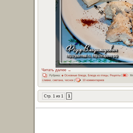
Читать далее
→
Рубрика:
◈ Основные блюда
,
Блюда из птицы
,
Рецепты
|
Ме
сливки
,
сметана
,
чеснок
|
10 комментариев
Стр. 1 из 1
1