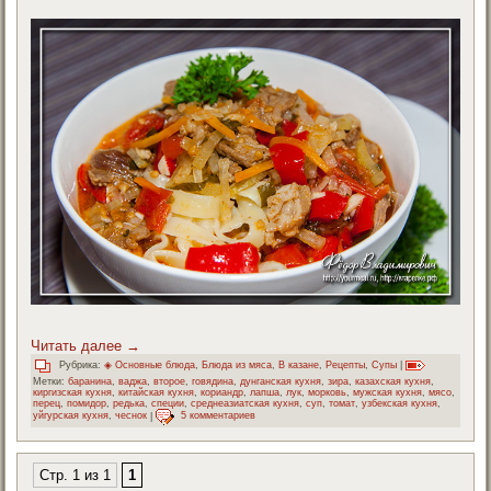
Читать далее
→
Рубрика:
◈ Основные блюда
,
Блюда из мяса
,
В казане
,
Рецепты
,
Супы
|
Метки:
баранина
,
ваджа
,
второе
,
говядина
,
дунганская кухня
,
зира
,
казахская кухня
,
киргизская кухня
,
китайская кухня
,
кориандр
,
лапша
,
лук
,
морковь
,
мужская кухня
,
мясо
,
перец
,
помидор
,
редька
,
специи
,
среднеазиатская кухня
,
суп
,
томат
,
узбекская кухня
,
уйгурская кухня
,
чеснок
|
5 комментариев
Стр. 1 из 1
1