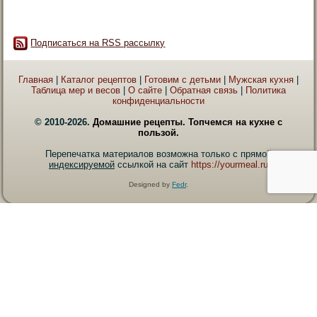
Подписаться на RSS рассылку
Главная
|
Каталог рецептов
|
Готовим с детьми
|
Мужская кухня
|
Таблица мер и весов
|
О сайте
|
Обратная связь
|
Политика
конфиденциальности
© 2010-2026.
Домашние рецепты. Топчемся на кухне с
пользой.
Перепечатка материалов возможна только с прямой
индексируемой
ссылкой на сайт
https://yourmeal.ru
Designed by
Fedr
.