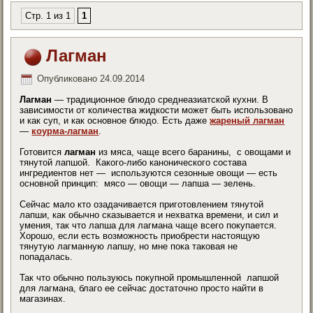
Стр. 1 из 1
1
Лагман
Опубликовано
24.09.2014
Лагман
— традиционное блюдо среднеазиатской кухни. В
зависимости от количества жидкости может быть использовано
и как суп, и как основное блюдо. Есть даже
жареный лагман
—
коурма-лагман
.
Готовится
лагман
из мяса, чаще всего баранины, с овощами и
тянутой лапшой. Какого-либо канонического состава
ингредиентов нет — используются сезонные овощи — есть
основной принцип: мясо — овощи — лапша — зелень.
Сейчас мало кто озадачивается приготовлением тянутой
лапши, как обычно сказывается и нехватка времени, и сил и
умения, так что лапша для лагмана чаще всего покупается.
Хорошо, если есть возможность приобрести настоящую
тянутую лагманную лапшу, но мне пока таковая не
попадалась.
Так что обычно пользуюсь покупной промышленной лапшой
для лагмана, благо ее сейчас достаточно просто найти в
магазинах.