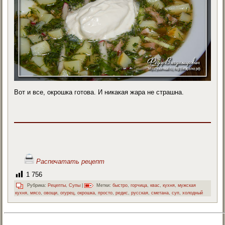
Вот и все, окрошка готова. И никакая жара не страшна.
Распечатать рецепт
1 756
Рубрика:
Рецепты
,
Супы
|
Метки:
быстро
,
горчица
,
квас
,
кухня
,
мужская
кухня
,
мясо
,
овощи
,
огурец
,
окрошка
,
просто
,
редис
,
русская
,
сметана
,
суп
,
холодный