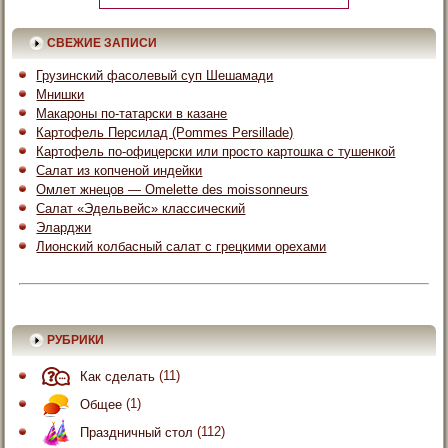
СВЕЖИЕ ЗАПИСИ
Грузинский фасолевый суп Шешамади
Мнишки
Макароны по-татарски в казане
Картофель Персилад (Pommes Persillade)
Картофель по-офицерски или просто картошка с тушенкой
Салат из копченой индейки
Омлет жнецов — Omelette des moissonneurs
Салат «Эдельвейс» классический
Эларджи
Лионский колбасный салат с грецкими орехами
РУБРИКИ
Как сделать
(11)
Общее
(1)
Праздничный стол
(112)