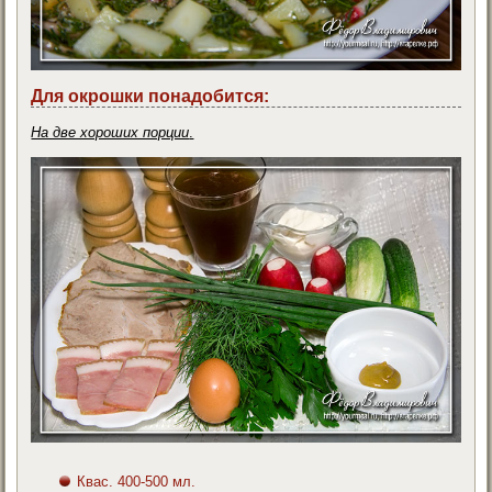
Для окрошки понадобится:
На две хороших порции
.
Квас. 400-500 мл.