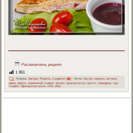
Распечатать рецепт
1 951
Рубрика:
Завтрак
,
Рецепты
,
Сэндвичи
|
Метки:
быстро
,
варенье
,
ветчина
,
джем
,
жарить
,
знаменитый сэндвич
,
молоко
,
мужская кухня
,
просто
,
смородина
,
сыр
,
сэндвич
,
французская кухня
,
хлеб
,
яйцо