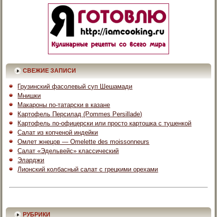
СВЕЖИЕ ЗАПИСИ
Грузинский фасолевый суп Шешамади
Мнишки
Макароны по-татарски в казане
Картофель Персилад (Pommes Persillade)
Картофель по-офицерски или просто картошка с тушенкой
Салат из копченой индейки
Омлет жнецов — Omelette des moissonneurs
Салат «Эдельвейс» классический
Эларджи
Лионский колбасный салат с грецкими орехами
РУБРИКИ