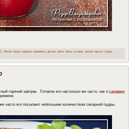
Метки:
банка
,
варенье
,
выжимать
,
десерт
,
желе
,
легко
,
на зиму
,
пектин
,
просто
,
сахар
,
о
ный горячий завтрак. Готовлю его настолько же часто, как и
сэндвич
времени.
же часто его посыпают небольшим количеством сахарной пудры.