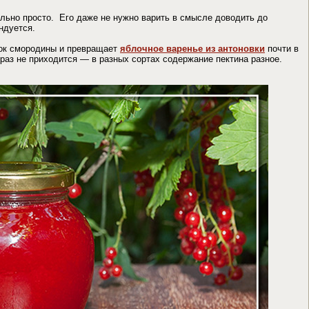
льно просто. Его даже не нужно варить в смысле доводить до
ндуется.
сок смородины и превращает
яблочное варенье из антоновки
почти в
 раз не приходится — в разных сортах содержание пектина разное.