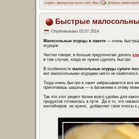
сэндвич
,
французская кухня
,
хлеб
,
яйцо
|
Добавить комментарий
Быстрые малосольные
Опубликовано
03.07.2014
Малосольные огурцы в пакете
— очень быстрый
огурцов.
Честно говоря, я больше предпочитаю делать
кл
в том случае, когда их нужно сделать быстро.
В особенности
малосольные огурцы сухого пос
вот малосольными огурцами никто не озаботился.
Тогда очень быстро в пакет забрасываются все и
приготовишь шашлык — в багажнике к этому моме
Так что этот рецепт более всего удобен для како
продуктов готовилась в пути. Да и то, что никак
контейнеров не нужно, добавляет свои плюсы к