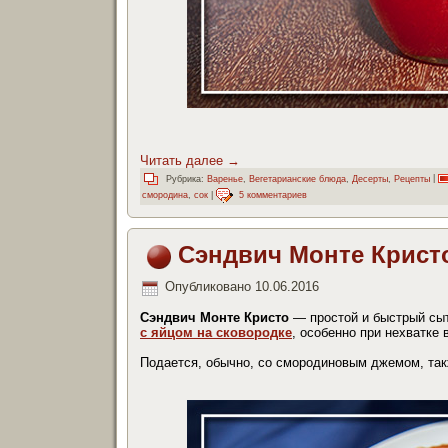
Читать далее
→
Рубрика:
Варенье
,
Вегетарианские блюда
,
Десерты
,
Рецепты
|
смородина
,
сок
|
5 комментариев
Сэндвич Монте Крист
Опубликовано
10.06.2016
Сэндвич Монте Кристо
— простой и быстрый сыт
с яйцом на сковородке
, особенно при нехватке 
Подается, обычно, со смородиновым джемом, так