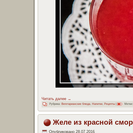
Читать далее
→
Рубрика:
Вегетарианские блюда
,
Напитки
,
Рецепты
|
Метки:
Желе из красной смо
Опубликовано
28.07.2016