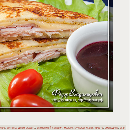
енье
,
ветчина
,
джем
,
жарить
,
знаменитый сэндвич
,
молоко
,
мужская кухня
,
просто
,
смородина
,
сыр
,