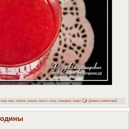
вода
,
морс
,
напиток
,
полезно
,
просто
,
сахар
,
смородина
,
ягоды
|
Добавить комментарий
родины