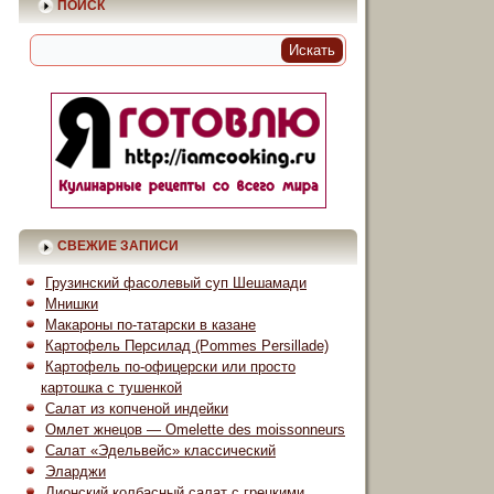
ПОИСК
СВЕЖИЕ ЗАПИСИ
Грузинский фасолевый суп Шешамади
Мнишки
Макароны по-татарски в казане
Картофель Персилад (Pommes Persillade)
Картофель по-офицерски или просто
картошка с тушенкой
Салат из копченой индейки
Омлет жнецов — Omelette des moissonneurs
Салат «Эдельвейс» классический
Эларджи
Лионский колбасный салат с грецкими