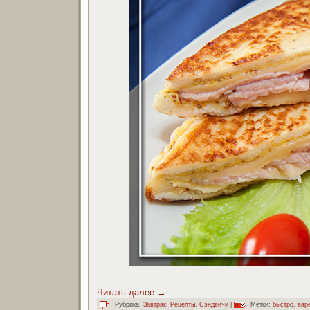
Читать далее
→
Рубрика:
Завтрак
,
Рецепты
,
Сэндвичи
|
Метки:
быстро
,
вар