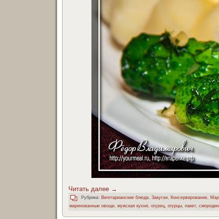
Читать далее
→
Рубрика:
Вегетарианские блюда
,
Закуски
,
Консервирование
,
Мар
маринованные овощи
,
мужская кухня
,
огурец
,
огурцы
,
пакет
,
смородин