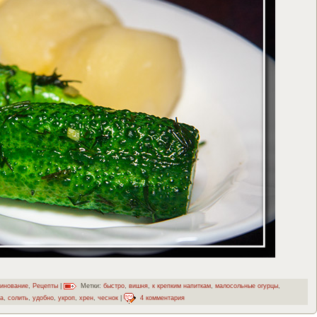
инование
,
Рецепты
|
Метки:
быстро
,
вишня
,
к крепким напиткам
,
малосольные огурцы
,
а
,
солить
,
удобно
,
укроп
,
хрен
,
чеснок
|
4 комментария