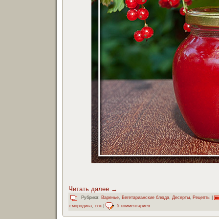
Читать далее
→
Рубрика:
Варенье
,
Вегетарианские блюда
,
Десерты
,
Рецепты
|
смородина
,
сок
|
5 комментариев