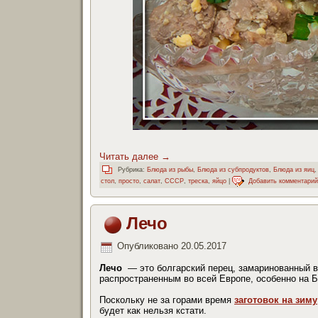
Читать далее
→
Рубрика:
Блюда из рыбы
,
Блюда из субпродуктов
,
Блюда из яиц
стол
,
просто
,
салат
,
СССР
,
треска
,
яйцо
|
Добавить комментарий
Лечо
Опубликовано
20.05.2017
Лечо
— это болгарский перец, замаринованный в 
распространенным во всей Европе, особенно на Б
Поскольку не за горами время
заготовок на зиму
будет как нельзя кстати.