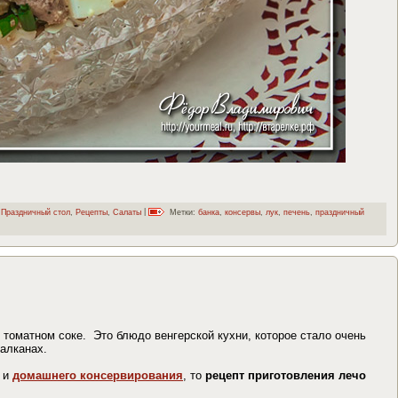
,
Праздничный стол
,
Рецепты
,
Салаты
|
Метки:
банка
,
консервы
,
лук
,
печень
,
праздничный
томатном соке. Это блюдо венгерской кухни, которое стало очень
алканах.
и
домашнего консервирования
, то
рецепт приготовления лечо