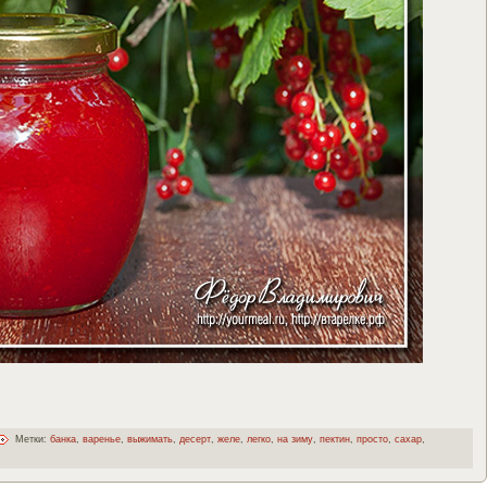
Метки:
банка
,
варенье
,
выжимать
,
десерт
,
желе
,
легко
,
на зиму
,
пектин
,
просто
,
сахар
,