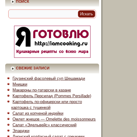
ПОИСК
СВЕЖИЕ ЗАПИСИ
Грузинский фасолевый суп Шешамади
Мнишки
Макароны по-татарски в казане
Картофель Персилад (Pommes Persillade)
Картофель по-офицерски или просто
картошка с тушенкой
Салат из копченой индейки
Омлет жнецов — Omelette des moissonneurs
Салат «Эдельвейс» классический
Эларджи
Лионский колбасный салат с грецкими