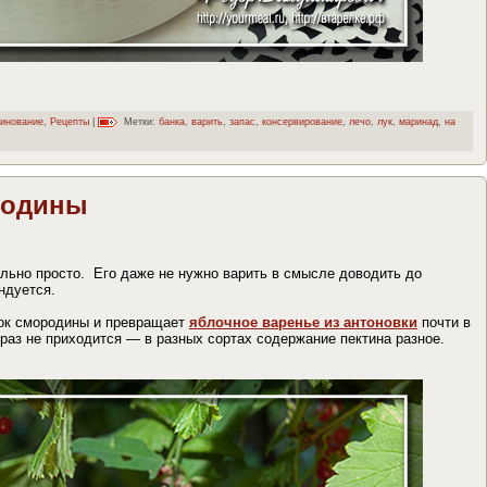
инование
,
Рецепты
|
Метки:
банка
,
варить
,
запас
,
консервирование
,
лечо
,
лук
,
маринад
,
на
родины
льно просто. Его даже не нужно варить в смысле доводить до
ндуется.
сок смородины и превращает
яблочное варенье из антоновки
почти в
 раз не приходится — в разных сортах содержание пектина разное.