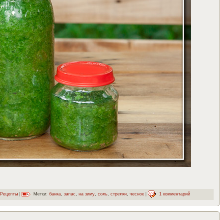
Рецепты
|
Метки:
банка
,
запас
,
на зиму
,
соль
,
стрелки
,
чеснок
|
1 комментарий