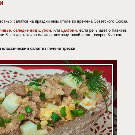
и
стных салатов на праздничном столе во времена Советского Союза.
ливье
,
селедке под шубой
, или
цахтони
, если речь идет о Кавказе,
ски было достаточно сложно, поэтому такой салат, скорее был как
им
классический салат из печени трески
.