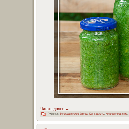
Читать далее
→
Рубрика:
Вегетарианские блюда
,
Как сделать
,
Консервирование
,