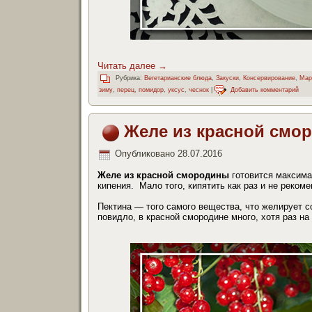
Читать далее
→
Рубрика:
Вегетарианские блюда
,
Закуски
,
Консервирование
,
Мар
зиму
,
перец
,
помидор
,
уксус
,
чеснок
|
Добавить комментарий
Желе из красной смо
Опубликовано
28.07.2016
Желе из красной смородины
готовится максима
кипения. Мало того, кипятить как раз и не рекоме
Пектина — того самого вещества, что желирует 
повидло, в красной смородине много, хотя раз на