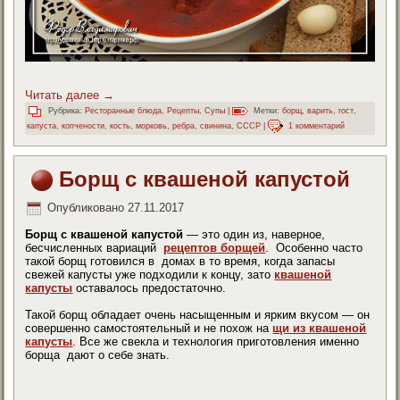
Читать далее
→
Рубрика:
Ресторанные блюда
,
Рецепты
,
Супы
|
Метки:
борщ
,
варить
,
гост
,
капуста
,
копчености
,
кость
,
морковь
,
ребра
,
свинина
,
СССР
|
1 комментарий
Борщ с квашеной капустой
Опубликовано
27.11.2017
Борщ с квашеной капустой
— это один из, наверное,
бесчисленных вариаций
рецептов борщей
. Особенно часто
такой борщ готовился в домах в то время, когда запасы
свежей капусты уже подходили к концу, зато
квашеной
капусты
оставалось предостаточно.
Такой борщ обладает очень насыщенным и ярким вкусом — он
совершенно самостоятельный и не похож на
щи из квашеной
капусты
. Все же свекла и технология приготовления именно
борща дают о себе знать.