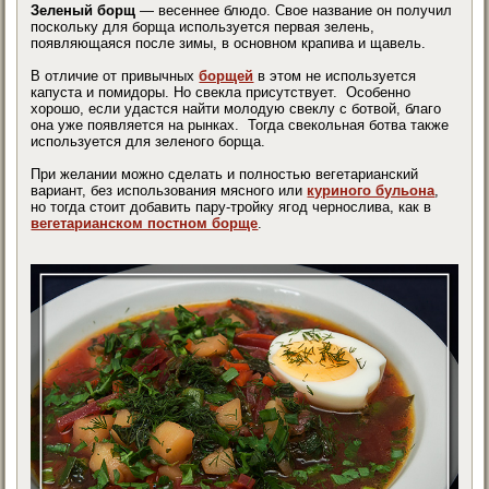
Зеленый борщ
— весеннее блюдо. Свое название он получил
поскольку для борща используется первая зелень,
появляющаяся после зимы, в основном крапива и щавель.
В отличие от привычных
борщей
в этом не используется
капуста и помидоры. Но свекла присутствует. Особенно
хорошо, если удастся найти молодую свеклу с ботвой, благо
она уже появляется на рынках. Тогда свекольная ботва также
используется для зеленого борща.
При желании можно сделать и полностью вегетарианский
вариант, без использования мясного или
куриного бульона
,
но тогда стоит добавить пару-тройку ягод чернослива, как в
вегетарианском постном борще
.