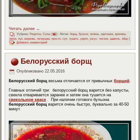
Читать далее
→
Рубрика:
Рецепты
,
Супы
|
Метки:
борщ
,
бульон
,
зелень
,
картошка
,
крапива
,
легко
,
лук
,
морковь
,
петрушка
,
просто
,
суп
,
тушить
,
укроп
,
уксус
,
чеснок
,
щавель
,
яйцо
|
Добавить комментарий
Белорусский борщ
Опубликовано
22.05.2016
Белорусский борщ
весьма отличается от привычных
борщей
.
Главных отличий три: белорусский борщ варится без капусты,
свекла отваривается заранее и затем она тушится на
свекольном квасе
. При наличии готового бульона
белорусский борщ
варится очень быстро, буквально за 40-50
минут.