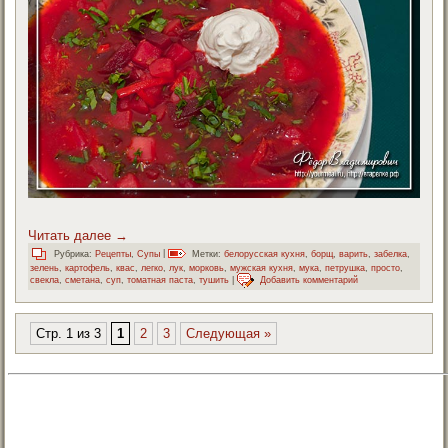
Читать далее
→
Рубрика:
Рецепты
,
Супы
|
Метки:
белорусская кухня
,
борщ
,
варить
,
забелка
,
зелень
,
картофель
,
квас
,
легко
,
лук
,
морковь
,
мужская кухня
,
мука
,
петрушка
,
просто
,
свекла
,
сметана
,
суп
,
томатная паста
,
тушить
|
Добавить комментарий
Стр. 1 из 3
1
2
3
Следующая »