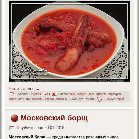
Читать далее
→
Рубрика:
Рецепты
,
Супы
|
Метки:
борщ
,
варить
,
гост
,
капуста
,
картофель
,
копчености
,
лук
,
морковь
,
свекла
,
свинина
,
СССР
,
суп
,
тушить
|
1 комментарий
Московский борщ
Опубликовано
20.01.2018
Московский борщ
— среди множества различных видов