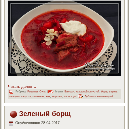
Читать далее
→
Рубрика:
Рецепты
,
Супы
|
Метки:
Блюда с квашеной капустой
,
борщ
,
варить
,
говядина
,
капуста
,
квашеная
,
лук
,
морковь
,
мясо
,
суп
|
Добавить комментарий
Зеленый борщ
Опубликовано
28.04.2017