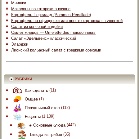
Мнишки
Макароны по-татарски в казане
Картофель Персилад (Pommes Persillade)
Картофель по-офицерски или просто картошка с тушенкой
Салат из копченой индейки
Омлет жнецов — Omelette des moissonneurs
Салат «Эдельвейс» классический
Эларджи
Лионский колбасный салат с грецкими орехами
РУБРИКИ
Как сделать
(11)
Общее
(1)
Праздничный стол
(112)
Рецепты
(1 139)
◈ Основные блюда
(442)
Блюда из грибов
(35)