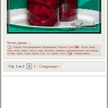
Читать далее
→
Рубрика:
Консервирование
,
Маринование
,
Рецепты
,
Супы
|
Метки:
банка
,
борщ
,
ботва
,
варить
,
вкусно
,
вода
,
заготовка
,
заправка
,
консервирование
,
лук
,
морковь
,
на зиму
,
перец
,
сахар
,
свекла
,
соль
,
суп
,
тушить
,
уксус
|
5 комментариев
Стр. 1 из 2
1
2
Следующая »