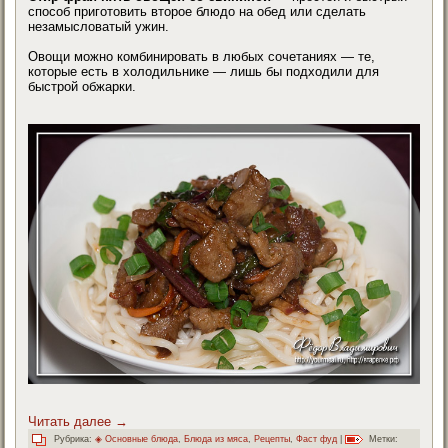
способ приготовить второе блюдо на обед или сделать
незамысловатый ужин.
Овощи можно комбинировать в любых сочетаниях — те,
которые есть в холодильнике — лишь бы подходили для
быстрой обжарки.
Читать далее
→
Рубрика:
◈ Основные блюда
,
Блюда из мяса
,
Рецепты
,
Фаст фуд
|
Метки: