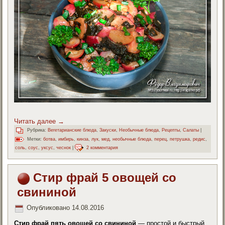
Читать далее
→
Рубрика:
Вегетарианские блюда
,
Закуски
,
Необычные блюда
,
Рецепты
,
Салаты
|
Метки:
ботва
,
имбирь
,
кинза
,
лук
,
мед
,
необычные блюда
,
перец
,
петрушка
,
редис
,
соль
,
соус
,
уксус
,
чеснок
|
2 комментария
Стир фрай 5 овощей со
свининой
Опубликовано
14.08.2016
Стир фрай пять овощей со свининой
— простой и быстрый