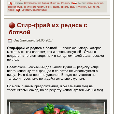
Рубрика:
Вегетарианские блюда
,
Выпечка
,
Рецепты
|
Метки:
ботва
,
выпечка
,
дрожжи
,
мука
,
осетинские пироги
,
пирог
,
сахар
,
свекла
,
соль
,
сулугуни
,
сыр
,
тесто
,
укроп
|
Добавить комментарий
Стир-фрай из редиса с
ботвой
Опубликовано
24.06.2017
Стир-фрай из редиса с ботвой
— японское блюдо, которое
может быть как салатом, так и пряной закуской. Обычно
подается в теплом виде, но и в холодном такой салат весьма
неплох.
Салат очень необычный для нашей кухни — редиску чаще
всего используют сырой, да и ее ботва не используется в
пищу. Но я был приятно удивлен. Блюдо получается не
только интересным, но и действительно вкусным.
По моим личным предпочтениям, я бы заменил мед на
тростниковый сахар, но по рецепту используется именно мед.