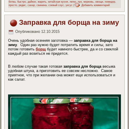
ботва
,
быстро
,
дайкон
,
жарить
,
китайская кухня
,
легко
,
лук
,
морковь
,
овощи
,
помидор
,
просто
,
редис
,
сахар
,
свинина
,
соевый соус
,
уксус
|
Добавить комментарий
Заправка для борща на зиму
Опубликовано
12.10.2015
Очень удобная осенняя заготовка —
заправка для борща на
зиму
. Один раз нужно будет потратить время и силы, зато
потом готовить
борщ
будет намного быстрее, да и со свеклой
каждый раз возиться не придется.
В любом случае такая готовая
заправка для борща
весьма
удобная штука, а приготовить ее совсем несложно. Самое
приятное, что при желании она может еще использоваться и
как салат.