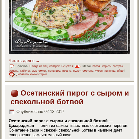
Читать далее
→
Рубрика:
Блюда из яиц
,
Завтрак
,
Рецепты
|
Метки:
ботва
,
жарить
,
завтрак
,
зелень
,
кабачок
,
лук
,
омлет
,
петрушка
,
просто
,
рулет
,
сметана
,
укроп
,
яичница
,
яйцо
|
Добавить комментарий
Осетинский пирог с сыром и
свекольной ботвой
Опубликовано
02.12.2017
Осетинский пирог с сыром и свекольной ботвой
—
Цахараджын
— один из самых известных осетинских пирогов.
Сочетание сыра и свежей свекольной ботвы в начинке дает
совершенно замечательный вкус.