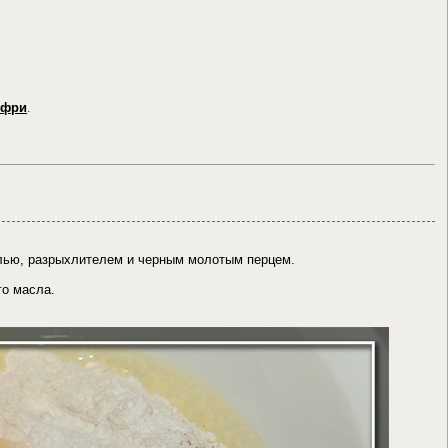
 фри
.
лью, разрыхлителем и черным молотым перцем.
го масла.