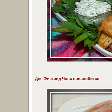
Для Фиш энд Чипс понадобится