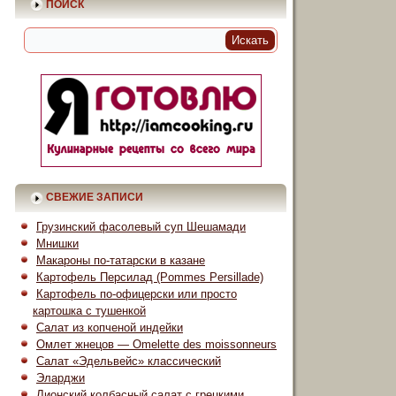
ПОИСК
СВЕЖИЕ ЗАПИСИ
Грузинский фасолевый суп Шешамади
Мнишки
Макароны по-татарски в казане
Картофель Персилад (Pommes Persillade)
Картофель по-офицерски или просто
картошка с тушенкой
Салат из копченой индейки
Омлет жнецов — Omelette des moissonneurs
Салат «Эдельвейс» классический
Эларджи
Лионский колбасный салат с грецкими