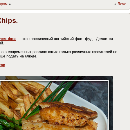
ором
»
«
Лечо
Chips.
лем фри
— это классический английский фаст фуд. Делается
ый.
 но в современных реалиях каких только различных красителей не
учше подать на блюде.
тар
.