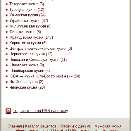
Татарская кухня
(5)
Турецкая кухня
(12)
Узбекская кухня
(24)
Украинская кухня
(82)
Филиппинская кухня
(6)
Финская кухня
(8)
Французская кухня
(147)
Хорватская кухня
(6)
Центральноамериканская кухня
(3)
Черногорская кухня
(12)
Чешская и Словацкая кухня
(11)
Шведская кухня
(9)
Швейцарская кухня
(6)
ЮВА — кухня Юго-Восточной Азии
(59)
Ямайская кухня
(2)
Японская кухня
(20)
Подписаться на RSS рассылку
Главная
|
Каталог рецептов
|
Готовим с детьми
|
Мужская кухня
|
Таблица мер и весов
|
О сайте
|
Обратная связь
|
Политика