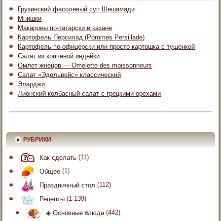
Грузинский фасолевый суп Шешамади
Мнишки
Макароны по-татарски в казане
Картофель Персилад (Pommes Persillade)
Картофель по-офицерски или просто картошка с тушенкой
Салат из копченой индейки
Омлет жнецов — Omelette des moissonneurs
Салат «Эдельвейс» классический
Эларджи
Лионский колбасный салат с грецкими орехами
РУБРИКИ
Как сделать
(11)
Общее
(1)
Праздничный стол
(112)
Рецепты
(1 139)
◈ Основные блюда
(442)