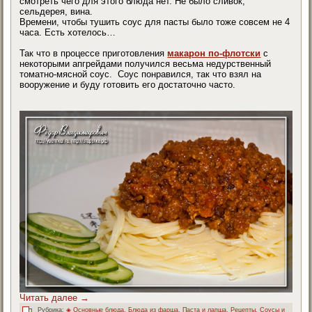
смотреть чего для этого блюда нет. Не было сливок,
сельдерея, вина.
Времени, чтобы тушить соус для пасты было тоже совсем не 4
часа. Есть хотелось…
Так что в процессе приготовления
макарон по-флотски
с
некоторыми апгрейдами получился весьма недурственный
томатно-мясной соус. Соус понравился, так что взял на
вооружение и буду готовить его достаточно часто.
Читать далее
→
Рубрика:
◈ Основные блюда
,
Блюда из фарша
,
Паста и лапша
,
Рецепты
,
Соусы и