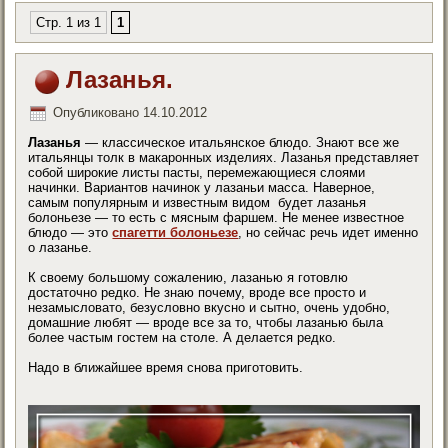
Стр. 1 из 1
1
Лазанья.
Опубликовано
14.10.2012
Лазанья
— классическое итальянское блюдо. Знают все же
итальянцы толк в макаронных изделиях. Лазанья представляет
собой широкие листы пасты, перемежающиеся слоями
начинки. Вариантов начинок у лазаньи масса. Наверное,
самым популярным и известным видом будет лазанья
болоньезе — то есть с мясным фаршем. Не менее известное
блюдо — это
спагетти болоньезе
, но сейчас речь идет именно
о лазанье.
К своему большому сожалению, лазанью я готовлю
достаточно редко. Не знаю почему, вроде все просто и
незамысловато, безусловно вкусно и сытно, очень удобно,
домашние любят — вроде все за то, чтобы лазанью была
более частым гостем на столе. А делается редко.
Надо в ближайшее время снова приготовить.