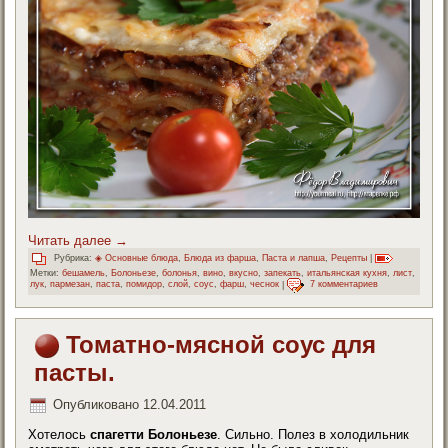
Читать далее
→
Рубрика:
◈ Основные блюда
,
Блюда из фарша
,
Паста и лапша
,
Рецепты
|
Метки:
бешамель
,
Болоньезе
,
болонья
,
вино
,
вкусно
,
запекать
,
итальянская кухня
,
лист
,
лук
,
пармезан
,
паста
,
помидор
,
слой
,
соус
,
фарш
,
чеснок
|
7 комментариев
Томатно-мясной соус для
пасты.
Опубликовано
12.04.2011
Хотелось
спагетти Болоньезе
. Сильно. Полез в холодильник