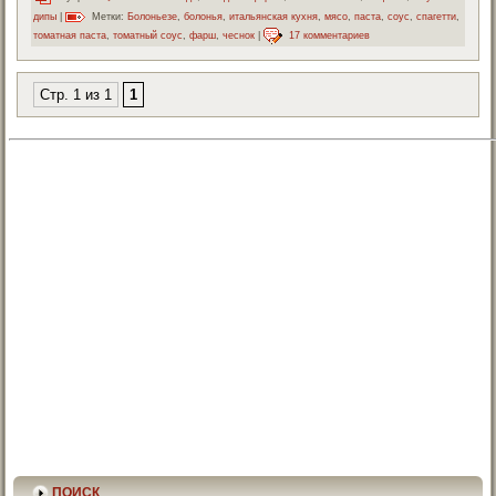
дипы
|
Метки:
Болоньезе
,
болонья
,
итальянская кухня
,
мясо
,
паста
,
соус
,
спагетти
,
томатная паста
,
томатный соус
,
фарш
,
чеснок
|
17 комментариев
Стр. 1 из 1
1
ПОИСК