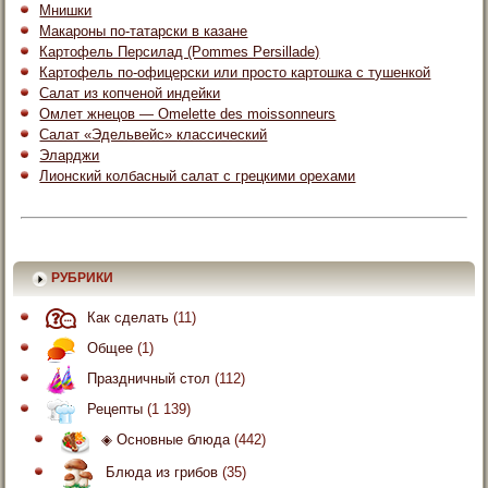
Мнишки
Макароны по-татарски в казане
Картофель Персилад (Pommes Persillade)
Картофель по-офицерски или просто картошка с тушенкой
Салат из копченой индейки
Омлет жнецов — Omelette des moissonneurs
Салат «Эдельвейс» классический
Эларджи
Лионский колбасный салат с грецкими орехами
РУБРИКИ
Как сделать
(11)
Общее
(1)
Праздничный стол
(112)
Рецепты
(1 139)
◈ Основные блюда
(442)
Блюда из грибов
(35)