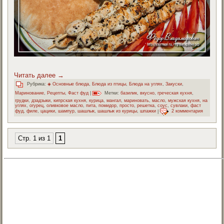
Читать далее
→
Рубрика:
◈ Основные блюда
,
Блюда из птицы
,
Блюда на углях
,
Закуски
,
Маринование
,
Рецепты
,
Фаст фуд
|
Метки:
базилик
,
вкусно
,
греческая кухня
,
грудки
,
дзадзыки
,
кипрская кухня
,
курица
,
мангал
,
мариновать
,
масло
,
мужская кухня
,
на
углях
,
огурец
,
оливковое масло
,
пита
,
помидор
,
просто
,
решетка
,
соус
,
сувлаки
,
фаст
фуд
,
филе
,
цацики
,
шампур
,
шашлык
,
шашлык из курицы
,
шпажки
|
2 комментария
Стр. 1 из 1
1