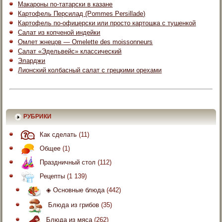
Макароны по-татарски в казане
Картофель Персилад (Pommes Persillade)
Картофель по-офицерски или просто картошка с тушенкой
Салат из копченой индейки
Омлет жнецов — Omelette des moissonneurs
Салат «Эдельвейс» классический
Эларджи
Лионский колбасный салат с грецкими орехами
РУБРИКИ
Как сделать
(11)
Общее
(1)
Праздничный стол
(112)
Рецепты
(1 139)
◈ Основные блюда
(442)
Блюда из грибов
(35)
Блюда из мяса
(262)