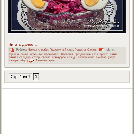
Читать далее
→
Рубрика:
Блюда из рыбы
,
Праздничный стол
,
Рецепты
,
Салаты
|
Метки:
горчица
,
дания
,
легко
,
лук
,
мариновать
,
Норвегия
,
праздничный стол
,
просто
,
салат
,
салат с сельдью
,
сахар
,
свекла
,
сельдерей
,
сельдь
,
скандинавия
,
сметана
,
уксус
,
швеция
,
яйцо
|
4 комментария
Стр. 1 из 1
1