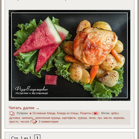
Читать далее
→
Рубрика:
◈ Основные блюда
,
Блюда из птицы
,
Рецепты
|
Метки:
арбуз
,
духовка
,
запекать
,
запеченная курица
,
картофель
,
курица
,
легко
,
лук
,
масло
,
морковь
,
просто
,
чеснок
|
2 комментария
Стр. 1 из 1
1