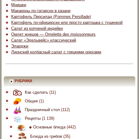
Мнишки
Макароны по-татарски в казане
Картофель Персилад (Pommes Persillade)
Картофель по-офицерски или просто картошка с тушенкой
Салат из копченой индейки
Омлет жнецов — Omelette des moissonneurs
Салат «Эдельвейс» классический
Эларджи
Лионский колбасный салат с грецкими орехами
РУБРИКИ
Как сделать
(11)
Общее
(1)
Праздничный стол
(112)
Рецепты
(1 139)
◈ Основные блюда
(442)
Блюда из грибов
(35)