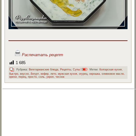
Распечатать рецепт
1 685
Рубрика:
Вегетарианские блюда
,
Рецепты
,
Супы
|
Метки:
болгарская кухня
,
быстро
,
вкусно
,
йогурт
,
кефир
,
лето
,
мужская кухня
,
огурец
,
окрошка
,
оливковое масло
,
орехи
,
перец
,
просто
,
соль
,
укроп
,
чеснок