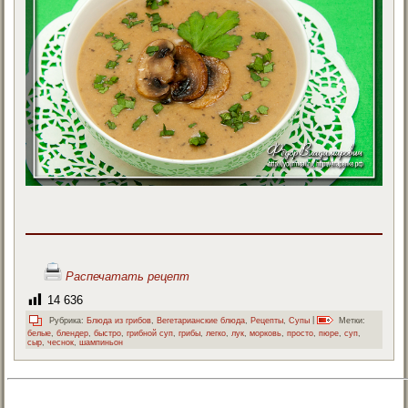
Распечатать рецепт
14 636
Рубрика:
Блюда из грибов
,
Вегетарианские блюда
,
Рецепты
,
Супы
|
Метки:
белые
,
блендер
,
быстро
,
грибной суп
,
грибы
,
легко
,
лук
,
морковь
,
просто
,
пюре
,
суп
,
сыр
,
чеснок
,
шампиньон