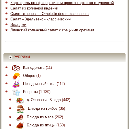
Картофель по-офицерски или просто картошка с тушенкой
Салат из копченой индейки
Омлет жнецов — Omelette des moissonneurs
Салат «Эдельвейс» классический
Эларджи
Лионский колбасный салат с грецкими орехами
РУБРИКИ
Как сделать
(11)
Общее
(1)
Праздничный стол
(112)
Рецепты
(1 139)
◈ Основные блюда
(442)
Блюда из грибов
(35)
Блюда из мяса
(262)
Блюда из птицы
(150)