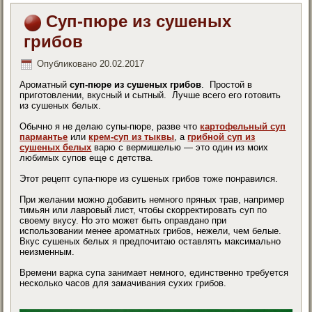
Суп-пюре из сушеных
грибов
Опубликовано
20.02.2017
Ароматный
суп-пюре из сушеных грибов
. Простой в
приготовлении, вкусный и сытный. Лучше всего его готовить
из сушеных белых.
Обычно я не делаю супы-пюре, разве что
картофельный суп
пармантье
или
крем-суп из тыквы
, а
грибной суп из
сушеных белых
варю с вермишелью — это один из моих
любимых супов еще с детства.
Этот рецепт супа-пюре из сушеных грибов тоже понравился.
При желании можно добавить немного пряных трав, например
тимьян или лавровый лист, чтобы скорректировать суп по
своему вкусу. Но это может быть оправдано при
использовании менее ароматных грибов, нежели, чем белые.
Вкус сушеных белых я предпочитаю оставлять максимально
неизменным.
Времени варка супа занимает немного, единственно требуется
несколько часов для замачивания сухих грибов.