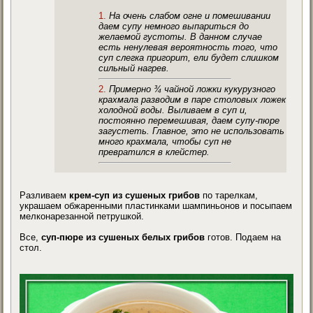
На очень слабом огне и помешивании
даем супу немного выпариться до
желаемой густоты. В данном случае
есть ненулевая вероятность того, что
суп слегка пригорит, ели будет слишком
сильный нагрев.
Примерно ¾ чайной ложки кукурузного
крахмала разводим в паре столовых ложек
холодной воды. Выливаем в суп и,
постоянно перемешивая, даем супу-пюре
загустеть. Главное, это не использовать
много крахмала, чтобы суп не
превратился в клейстер.
Разливаем
крем-суп из сушеных грибов
по тарелкам,
украшаем обжаренными пластинками шампиньонов и посыпаем
мелконарезанной петрушкой.
Все,
суп-пюре из сушеных белых грибов
готов. Подаем на
стол.