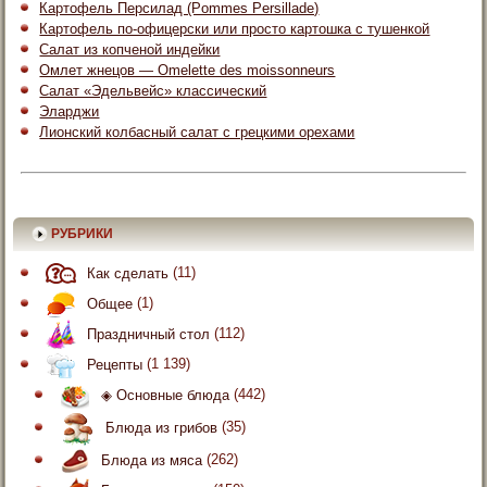
Картофель Персилад (Pommes Persillade)
Картофель по-офицерски или просто картошка с тушенкой
Салат из копченой индейки
Омлет жнецов — Omelette des moissonneurs
Салат «Эдельвейс» классический
Эларджи
Лионский колбасный салат с грецкими орехами
РУБРИКИ
Как сделать
(11)
Общее
(1)
Праздничный стол
(112)
Рецепты
(1 139)
◈ Основные блюда
(442)
Блюда из грибов
(35)
Блюда из мяса
(262)