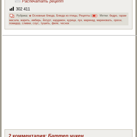
Распечатать рецепт
302 411
Рубрика:
◈ Основные блюда
,
Блюда из птицы
,
Рецепты
|
Метки:
бедро
,
гарам
масала
,
жарить
,
имбирь
,
йогурт
,
кардамон
,
курица
,
лук
,
маринад
,
мариновать
,
орехи
,
помидор
,
сливки
,
соус
,
тушить
,
филе
,
чеснок
2 комментария:
Баттер чикен