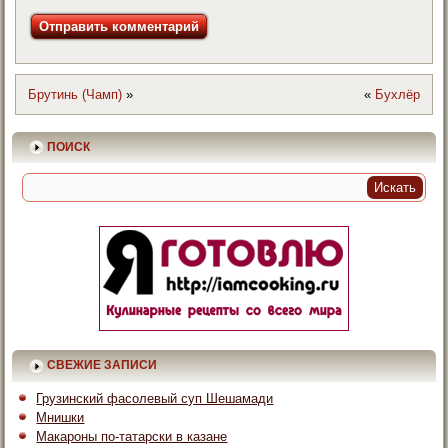
Брутинь (Чамп)
»
«
Бухлёр
ПОИСК
СВЕЖИЕ ЗАПИСИ
Грузинский фасолевый суп Шешамади
Мнишки
Макароны по-татарски в казане