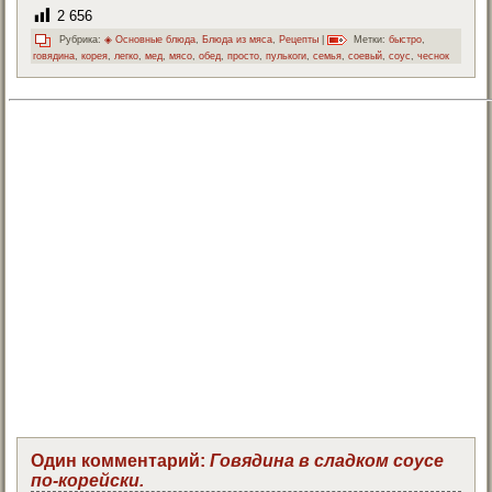
2 656
Рубрика:
◈ Основные блюда
,
Блюда из мяса
,
Рецепты
|
Метки:
быстро
,
говядина
,
корея
,
легко
,
мед
,
мясо
,
обед
,
просто
,
пулькоги
,
семья
,
соевый
,
соус
,
чеснок
Один комментарий:
Говядина в сладком соусе
по-корейски.