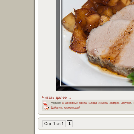
Читать далее
→
Рубрика:
◈ Основные блюда
,
Блюда из мяса
,
Завтрак
,
Закуски
,
|
Добавить комментарий
Стр. 1 из 1
1