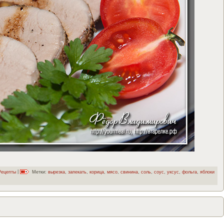
Рецепты
|
Метки:
вырезка
,
запекать
,
корица
,
мясо
,
свинина
,
соль
,
соус
,
уксус
,
фольга
,
яблоки