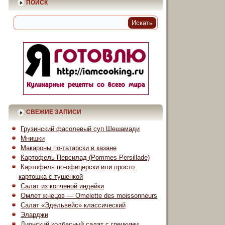
ПОИСК
СВЕЖИЕ ЗАПИСИ
Грузинский фасолевый суп Шешамади
Мнишки
Макароны по-татарски в казане
Картофель Персилад (Pommes Persillade)
Картофель по-офицерски или просто
картошка с тушенкой
Салат из копченой индейки
Омлет жнецов — Omelette des moissonneurs
Салат «Эдельвейс» классический
Эларджи
Лионский колбасный салат с грецкими