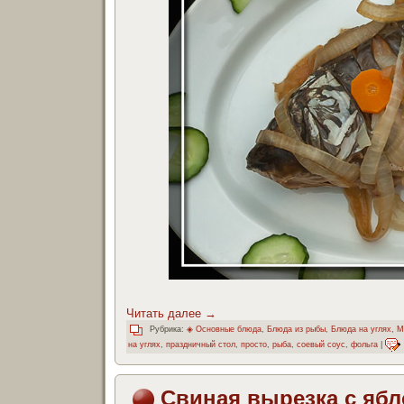
Читать далее
→
Рубрика:
◈ Основные блюда
,
Блюда из рыбы
,
Блюда на углях
,
М
на углях
,
праздничный стол
,
просто
,
рыба
,
соевый соус
,
фольга
|
Свиная вырезка с яб