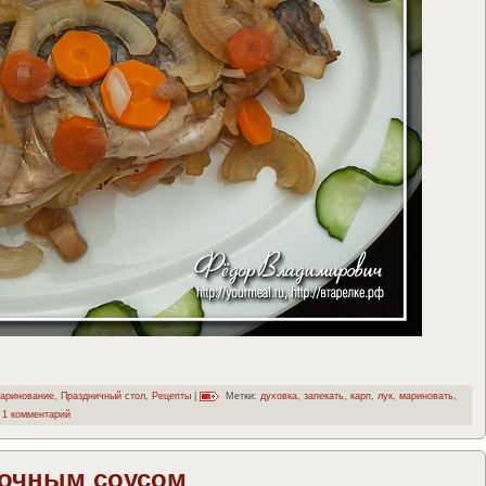
аринование
,
Праздничный стол
,
Рецепты
|
Метки:
духовка
,
запекать
,
карп
,
лук
,
мариновать
,
1 комментарий
лочным соусом