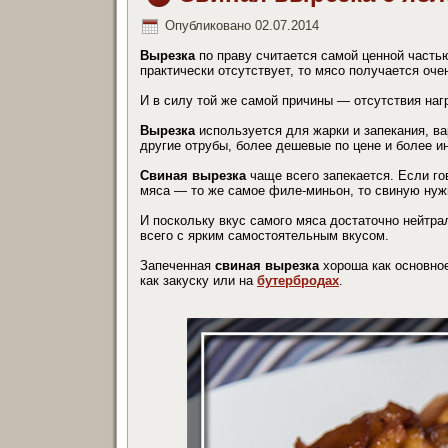
Опубликовано
02.07.2014
Вырезка
по праву считается самой ценной часть
практически отсутствует, то мясо получается оче
И в силу той же самой причины — отсутствия нагр
Вырезка
используется для жарки и запекания, ва
другие отрубы, более дешевые по цене и более ин
Свиная вырезка
чаще всего запекается. Если г
мяса — то же самое филе-миньон, то свиную нуж
И поскольку вкус самого мяса достаточно нейтра
всего с ярким самостоятельным вкусом.
Запеченная
свиная вырезка
хороша как основное
как закуску или на
бутербродах
.