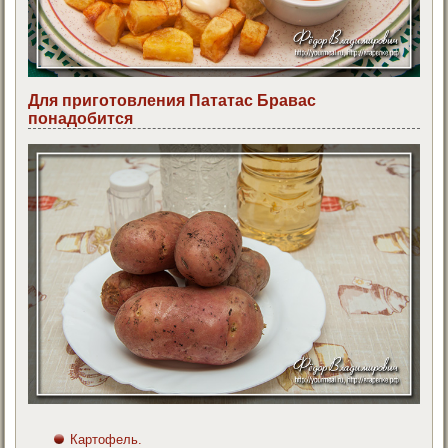
Для приготовления Пататас Бравас
понадобится
Картофель.