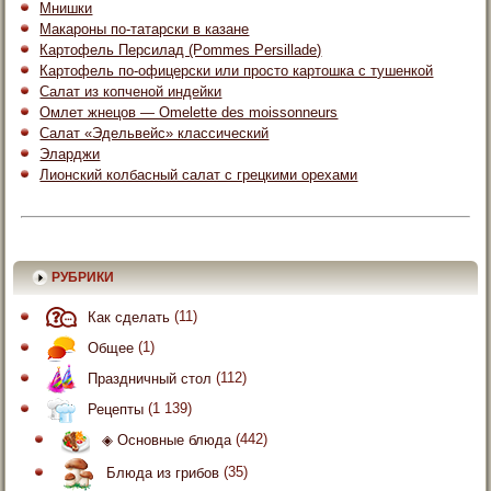
Мнишки
Макароны по-татарски в казане
Картофель Персилад (Pommes Persillade)
Картофель по-офицерски или просто картошка с тушенкой
Салат из копченой индейки
Омлет жнецов — Omelette des moissonneurs
Салат «Эдельвейс» классический
Эларджи
Лионский колбасный салат с грецкими орехами
РУБРИКИ
Как сделать
(11)
Общее
(1)
Праздничный стол
(112)
Рецепты
(1 139)
◈ Основные блюда
(442)
Блюда из грибов
(35)