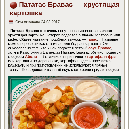
Пататас Бравас — хрустящая
картошка
Опубликовано
24.03.2017
Пататас Бравас
это очень популярная испанская закуска —
хрустящая картошка, которая подается в любом ресторане или
кафе. Общее название подобных закусок —
тапас
. Название
можно перевести как отважная или бодрая картошка. Это
обусловлено тем, что к ней подается острый
соус Бравас
,
хотя в Каталонии и Валенсии
Пататас Бравас
обычно подается
с соусом
Айоли
. В отличие от привычного
картофеля фри
или картошки по-деревенски, картофель здесь нарезается
кубиками, и при приготовлении не используются пряные
травы. Весь дополнительный вкус картофелю придают соусы.