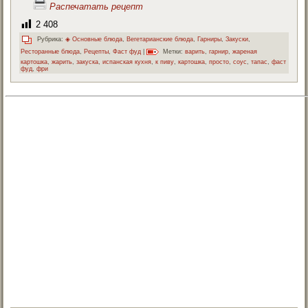
Распечатать рецепт
2 408
Рубрика:
◈ Основные блюда
,
Вегетарианские блюда
,
Гарниры
,
Закуски
,
Ресторанные блюда
,
Рецепты
,
Фаст фуд
|
Метки:
варить
,
гарнир
,
жареная
картошка
,
жарить
,
закуска
,
испанская кухня
,
к пиву
,
картошка
,
просто
,
соус
,
тапас
,
фаст
фуд
,
фри