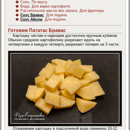
Соль. По вкусу.
Вода. Для варки картофеля.
Растительное масло без запаха. Для фритюра.
Соус Бравас
. Для подачи.
Соус Айоли
. Для подачи.
Готовим Пататас Бравас
Картошку чистим и нарезаем достаточно крупным кубиком.
Обычно среднюю картофелину разрезают вдоль на
четвертинки и каждую четверть разрезают поперек на 3 части.
Отвариваем картошку в подсоленной воде примерно 10-12