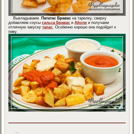
Выкладываем
Пататас Бравас
на тарелку, сверху
добавляем соусы
сальса Бравас
и
Айоли
и получаем
отличную закуску
тапас
. Особенно хорошо она подойдет к
пиву.